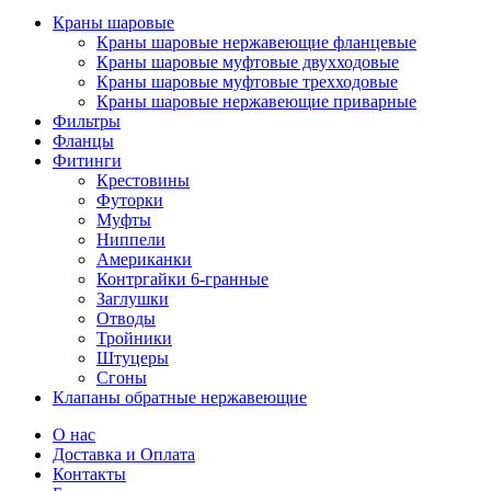
Краны шаровые
Краны шаровые нержавеющие фланцевые
Краны шаровые муфтовые двухходовые
Краны шаровые муфтовые трехходовые
Краны шаровые нержавеющие приварные
Фильтры
Фланцы
Фитинги
Крестовины
Футорки
Муфты
Ниппели
Американки
Контргайки 6-гранные
Заглушки
Отводы
Тройники
Штуцеры
Сгоны
Клапаны обратные нержавеющие
О нас
Доставка и Оплата
Контакты