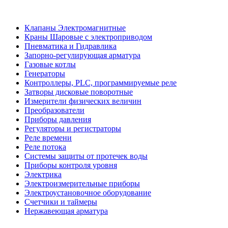
Клапаны Электромагнитные
Краны Шаровые с электроприводом
Пневматика и Гидравлика
Запорно-регулирующая арматура
Газовые котлы
Генераторы
Контроллеры, PLС, программируемые реле
Затворы дисковые поворотные
Измерители физических величин
Преобразователи
Приборы давления
Регуляторы и регистраторы
Реле времени
Реле потока
Системы защиты от протечек воды
Приборы контроля уровня
Электрика
Электроизмерительные приборы
Электроустановочное оборудование
Счетчики и таймеры
Нержавеющая арматура