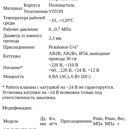
Корпуса
Полиацеталь
Материал
Уплотнения
VITON
Температура рабочей
−10...+120°С
среды
Рабочее давление
0...0,7 МПа
Диаметр условного
2,3 мм
прохода
Присоединение
Резьбовое G⅛"
AB2B, AB2Bs, IP54, выводные
Катушка
провода 30 см
~220 В, ~110 В
Питание*
=60…220 В, =24 В, =12 В
Мощность
6 ВА (АС), 6 Вт (DC)
* Работа клапана с катушкой на ~24 В не гарантируется.
Установка катушки на ~24 В возможна только под
ответственность заказчика.
Модификации:
Ду,
Kv,
Pmin,
Pmax,
Вес,
Модель
Присоединение
мм
м³/ч
МПа
МПа
г