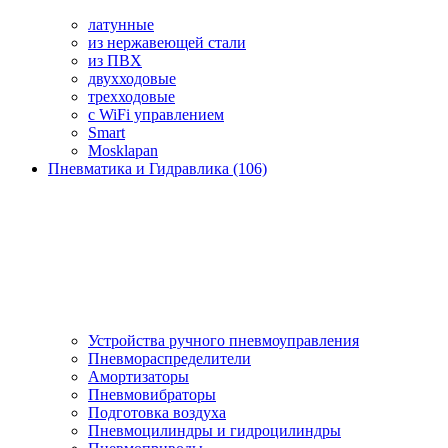
латунные
из нержавеющей стали
из ПВХ
двухходовые
трехходовые
с WiFi управлением
Smart
Mosklapan
Пневматика и Гидравлика (106)
Устройства ручного пневмоуправления
Пневмораспределители
Амортизаторы
Пневмовибраторы
Подготовка воздуха
Пневмоцилиндры и гидроцилиндры