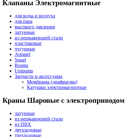
Клапаны Электромагнитные
для воды и воздуха
для пара
высокого давления
латунные
из нержавеющей стали
пластиковые
чугунные
Armatel
Smart
Rosma
Unipump
Запчасти и аксессуары
Мембраны (диафрагмы)
Катушки электромагнитные
Краны Шаровые с электроприводом
латунные
из нержавеющей стали
из ПВХ
двухходовые
трехходовые