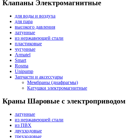
Клапаны Электромагнитные
для воды и воздуха
для пара
высокого давления
латунные
из нержавеющей стали
пластиковые
чугунные
Armatel
Smart
Rosma
Unipump
Запчасти и аксессуары
Мембраны (диафрагмы)
Катушки электромагнитные
Краны Шаровые с электроприводом
латунные
из нержавеющей стали
из ПВХ
двухходовые
трехходовые