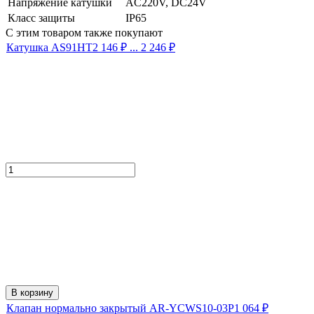
Напряжение катушки
AC220V, DC24V
Класс защиты
IP65
С этим товаром также покупают
Катушка AS91HT
2 146
₽
... 2 246
₽
В корзину
Клапан нормально закрытый AR-YCWS10-03P
1 064
₽