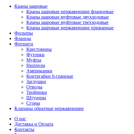
Краны шаровые
Краны шаровые нержавеющие фланцевые
Краны шаровые муфтовые двухходовые
Краны шаровые муфтовые трехходовые
Краны шаровые нержавеющие приварные
Фильтры
Фланцы
Фитинги
Крестовины
Футорки
Муфты
Ниппели
Американки
Контргайки 6-гранные
Заглушки
Отводы
Тройники
Штуцеры
Сгоны
Клапаны обратные нержавеющие
О нас
Доставка и Оплата
Контакты