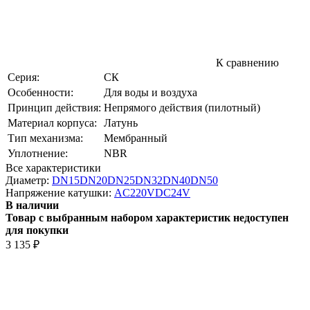
К сравнению
Серия:
СК
Особенности:
Для воды и воздуха
Принцип действия:
Непрямого действия (пилотный)
Материал корпуса:
Латунь
Тип механизма:
Мембранный
Уплотнение:
NBR
Все характеристики
Диаметр:
DN15
DN20
DN25
DN32
DN40
DN50
Напряжение катушки:
AC220V
DC24V
В наличии
Товар с выбранным набором характеристик недоступен
для покупки
3 135
₽