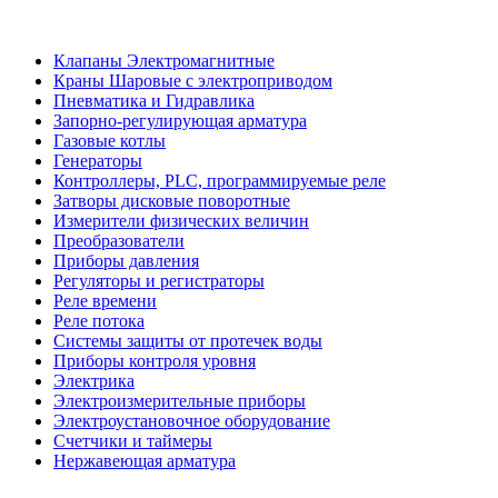
Клапаны Электромагнитные
Краны Шаровые с электроприводом
Пневматика и Гидравлика
Запорно-регулирующая арматура
Газовые котлы
Генераторы
Контроллеры, PLС, программируемые реле
Затворы дисковые поворотные
Измерители физических величин
Преобразователи
Приборы давления
Регуляторы и регистраторы
Реле времени
Реле потока
Системы защиты от протечек воды
Приборы контроля уровня
Электрика
Электроизмерительные приборы
Электроустановочное оборудование
Счетчики и таймеры
Нержавеющая арматура