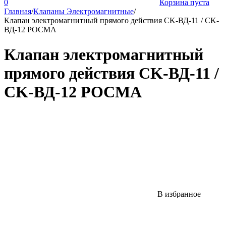
0
Корзина пуста
Главная
/
Клапаны Электромагнитные
/
Клапан электро­маг­нит­ный пря­мо­го дейст­вия CK-ВД-11 / CK-
ВД-12 РОСМА
Клапан электро­маг­нит­ный
пря­мо­го дейст­вия CK-ВД-11 /
CK-ВД-12 РОСМА
В избранное