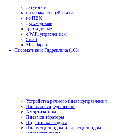
латунные
из нержавеющей стали
из ПВХ
двухходовые
трехходовые
с WiFi управлением
Smart
Mosklapan
Пневматика и Гидравлика (106)
Устройства ручного пневмоуправления
Пневмораспределители
Амортизаторы
Пневмовибраторы
Подготовка воздуха
Пневмоцилиндры и гидроцилиндры