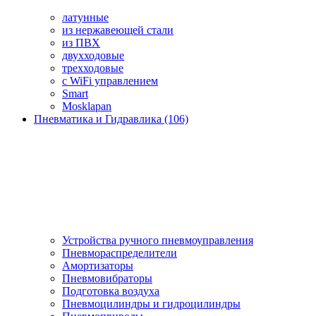
латунные
из нержавеющей стали
из ПВХ
двухходовые
трехходовые
с WiFi управлением
Smart
Mosklapan
Пневматика и Гидравлика (106)
Устройства ручного пневмоуправления
Пневмораспределители
Амортизаторы
Пневмовибраторы
Подготовка воздуха
Пневмоцилиндры и гидроцилиндры