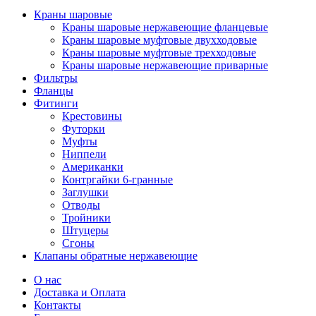
Краны шаровые
Краны шаровые нержавеющие фланцевые
Краны шаровые муфтовые двухходовые
Краны шаровые муфтовые трехходовые
Краны шаровые нержавеющие приварные
Фильтры
Фланцы
Фитинги
Крестовины
Футорки
Муфты
Ниппели
Американки
Контргайки 6-гранные
Заглушки
Отводы
Тройники
Штуцеры
Сгоны
Клапаны обратные нержавеющие
О нас
Доставка и Оплата
Контакты