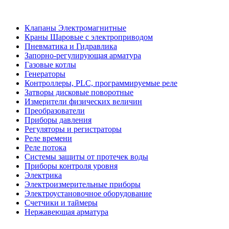
Клапаны Электромагнитные
Краны Шаровые с электроприводом
Пневматика и Гидравлика
Запорно-регулирующая арматура
Газовые котлы
Генераторы
Контроллеры, PLС, программируемые реле
Затворы дисковые поворотные
Измерители физических величин
Преобразователи
Приборы давления
Регуляторы и регистраторы
Реле времени
Реле потока
Системы защиты от протечек воды
Приборы контроля уровня
Электрика
Электроизмерительные приборы
Электроустановочное оборудование
Счетчики и таймеры
Нержавеющая арматура