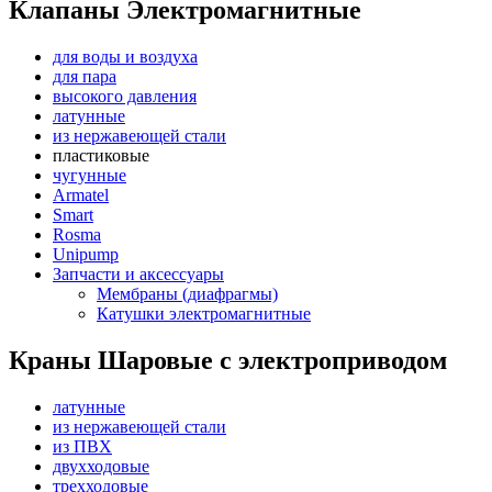
Клапаны Электромагнитные
для воды и воздуха
для пара
высокого давления
латунные
из нержавеющей стали
пластиковые
чугунные
Armatel
Smart
Rosma
Unipump
Запчасти и аксессуары
Мембраны (диафрагмы)
Катушки электромагнитные
Краны Шаровые с электроприводом
латунные
из нержавеющей стали
из ПВХ
двухходовые
трехходовые