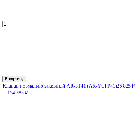
В корзину
Клапан нормально закрытый AR-3T41 (AR-YCFP41)
25 825
₽
... 134 583
₽