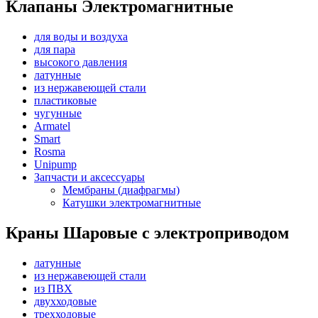
Клапаны Электромагнитные
для воды и воздуха
для пара
высокого давления
латунные
из нержавеющей стали
пластиковые
чугунные
Armatel
Smart
Rosma
Unipump
Запчасти и аксессуары
Мембраны (диафрагмы)
Катушки электромагнитные
Краны Шаровые с электроприводом
латунные
из нержавеющей стали
из ПВХ
двухходовые
трехходовые