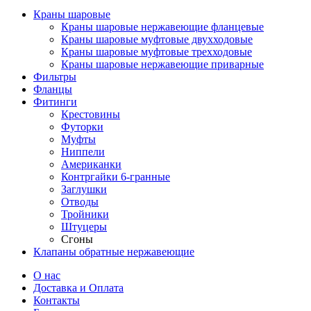
Краны шаровые
Краны шаровые нержавеющие фланцевые
Краны шаровые муфтовые двухходовые
Краны шаровые муфтовые трехходовые
Краны шаровые нержавеющие приварные
Фильтры
Фланцы
Фитинги
Крестовины
Футорки
Муфты
Ниппели
Американки
Контргайки 6-гранные
Заглушки
Отводы
Тройники
Штуцеры
Сгоны
Клапаны обратные нержавеющие
О нас
Доставка и Оплата
Контакты