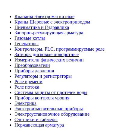
Клапаны Электромагнитные
Краны Шаровые с электроприводом
Пневматика и Гидравлика
Запорно-регулирующая арматура
Газовые котлы
Генераторы
Контроллеры, PLС, программируемые реле
Затворы дисковые поворотные
Измерители физических величин
Преобразователи
Приборы давления
Регуляторы и регистраторы
Реле времени
Реле потока
Системы защиты от протечек воды
Приборы контроля уровня
Электрика
Электроизмерительные приборы
Электроустановочное оборудование
Счетчики и таймеры
Нержавеющая арматура