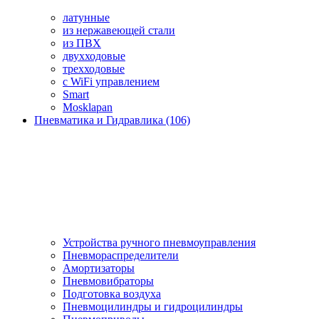
латунные
из нержавеющей стали
из ПВХ
двухходовые
трехходовые
с WiFi управлением
Smart
Mosklapan
Пневматика и Гидравлика (106)
Устройства ручного пневмоуправления
Пневмораспределители
Амортизаторы
Пневмовибраторы
Подготовка воздуха
Пневмоцилиндры и гидроцилиндры