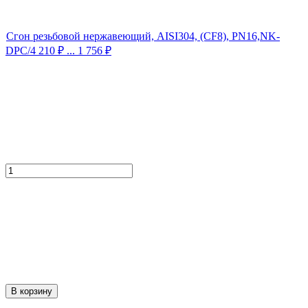
Сгон резьбовой нержавеющий, AISI304, (CF8), PN16,NK-
DPC/4
210
₽
... 1 756
₽
В корзину