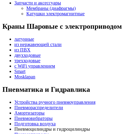
Запчасти и аксессуары
Мембраны (диафрагмы)
Катушки электромагнитные
Краны Шаровые с электроприводом
латунные
из нержавеющей стали
из ПВХ
двухходовые
трехходовые
с WiFi управлением
Smart
Mosklapan
Пневматика и Гидравлика
Устройства ручного пневмоуправления
Пневмораспределители
Амортизаторы
Пневмовибраторы
Подготовка воздуха
Пневмоцилиндры и гидроцилиндры