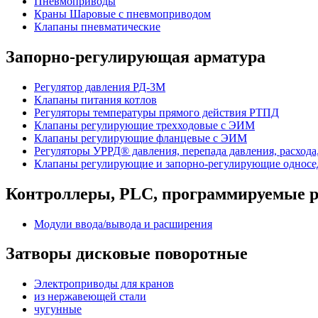
Пневмоприводы
Краны Шаровые с пневмоприводом
Клапаны пневматические
Запорно-регулирующая арматура
Регулятор давления РД-3М
Клапаны питания котлов
Регуляторы температуры прямого действия РТПД
Клапаны регулирующие трехходовые с ЭИМ
Клапаны регулирующие фланцевые с ЭИМ
Регуляторы УРРД® давления, перепада давления, расхода
Клапаны регулирующие и запорно-регулирующие однос
Контроллеры, PLС, программируемые р
Модули ввода/вывода и расширения
Затворы дисковые поворотные
Электроприводы для кранов
из нержавеющей стали
чугунные