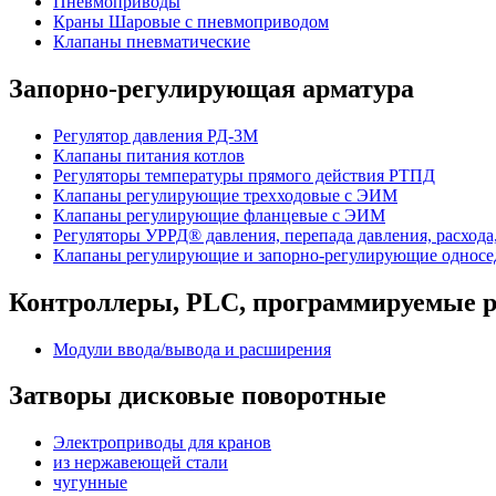
Пневмоприводы
Краны Шаровые с пневмоприводом
Клапаны пневматические
Запорно-регулирующая арматура
Регулятор давления РД-3М
Клапаны питания котлов
Регуляторы температуры прямого действия РТПД
Клапаны регулирующие трехходовые с ЭИМ
Клапаны регулирующие фланцевые с ЭИМ
Регуляторы УРРД® давления, перепада давления, расхода
Клапаны регулирующие и запорно-регулирующие однос
Контроллеры, PLС, программируемые р
Модули ввода/вывода и расширения
Затворы дисковые поворотные
Электроприводы для кранов
из нержавеющей стали
чугунные