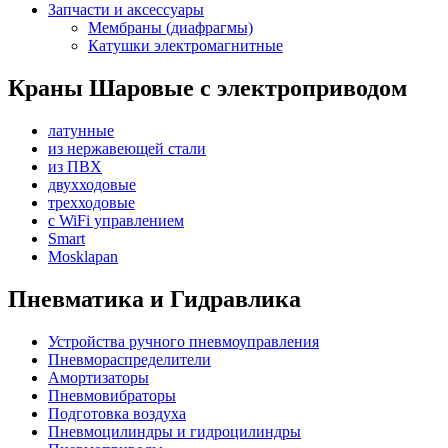
Запчасти и аксессуары
Мембраны (диафрагмы)
Катушки электромагнитные
Краны Шаровые с электроприводом
латунные
из нержавеющей стали
из ПВХ
двухходовые
трехходовые
с WiFi управлением
Smart
Mosklapan
Пневматика и Гидравлика
Устройства ручного пневмоуправления
Пневмораспределители
Амортизаторы
Пневмовибраторы
Подготовка воздуха
Пневмоцилиндры и гидроцилиндры