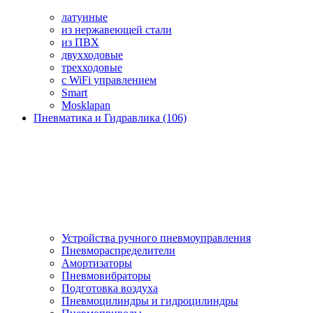
латунные
из нержавеющей стали
из ПВХ
двухходовые
трехходовые
с WiFi управлением
Smart
Mosklapan
Пневматика и Гидравлика (106)
Устройства ручного пневмоуправления
Пневмораспределители
Амортизаторы
Пневмовибраторы
Подготовка воздуха
Пневмоцилиндры и гидроцилиндры