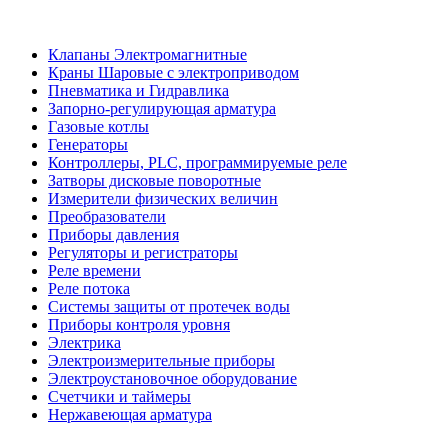
Клапаны Электромагнитные
Краны Шаровые с электроприводом
Пневматика и Гидравлика
Запорно-регулирующая арматура
Газовые котлы
Генераторы
Контроллеры, PLС, программируемые реле
Затворы дисковые поворотные
Измерители физических величин
Преобразователи
Приборы давления
Регуляторы и регистраторы
Реле времени
Реле потока
Системы защиты от протечек воды
Приборы контроля уровня
Электрика
Электроизмерительные приборы
Электроустановочное оборудование
Счетчики и таймеры
Нержавеющая арматура