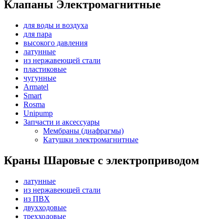
Клапаны Электромагнитные
для воды и воздуха
для пара
высокого давления
латунные
из нержавеющей стали
пластиковые
чугунные
Armatel
Smart
Rosma
Unipump
Запчасти и аксессуары
Мембраны (диафрагмы)
Катушки электромагнитные
Краны Шаровые с электроприводом
латунные
из нержавеющей стали
из ПВХ
двухходовые
трехходовые