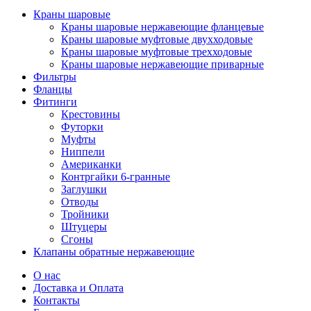
Краны шаровые
Краны шаровые нержавеющие фланцевые
Краны шаровые муфтовые двухходовые
Краны шаровые муфтовые трехходовые
Краны шаровые нержавеющие приварные
Фильтры
Фланцы
Фитинги
Крестовины
Футорки
Муфты
Ниппели
Американки
Контргайки 6-гранные
Заглушки
Отводы
Тройники
Штуцеры
Сгоны
Клапаны обратные нержавеющие
О нас
Доставка и Оплата
Контакты