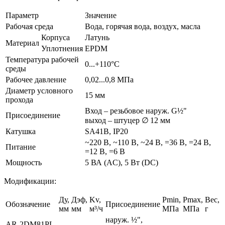
Параметр
Значение
Рабочая среда
Вода, горячая вода, воздух, масла
Корпуса
Латунь
Материал
Уплотнения
EPDM
Температура рабочей
0...+110°С
среды
Рабочее давление
0,02...0,8 МПа
Диаметр условного
15 мм
прохода
Вход – резьбовое наруж. G½"
Присоединение
выход – штуцер ∅ 12 мм
Катушка
SA41B, IP20
~220 В, ~110 В, ~24 В, =36 В, =24 В,
Питание
=12 В, =6 В
Мощность
5 ВА (AC), 5 Вт (DC)
Модификации:
Ду,
Дэф,
Kv,
Pmin,
Pmax,
Вес,
Обозначение
Присоединение
мм
мм
м³/ч
МПа
МПа
г
наруж. ½",
AR-2DM81PL-