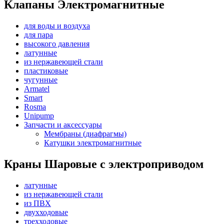
Клапаны Электромагнитные
для воды и воздуха
для пара
высокого давления
латунные
из нержавеющей стали
пластиковые
чугунные
Armatel
Smart
Rosma
Unipump
Запчасти и аксессуары
Мембраны (диафрагмы)
Катушки электромагнитные
Краны Шаровые с электроприводом
латунные
из нержавеющей стали
из ПВХ
двухходовые
трехходовые