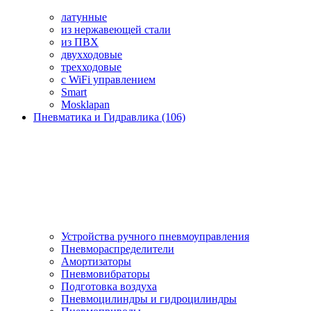
латунные
из нержавеющей стали
из ПВХ
двухходовые
трехходовые
с WiFi управлением
Smart
Mosklapan
Пневматика и Гидравлика (106)
Устройства ручного пневмоуправления
Пневмораспределители
Амортизаторы
Пневмовибраторы
Подготовка воздуха
Пневмоцилиндры и гидроцилиндры