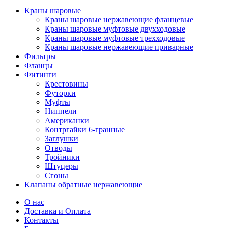
Краны шаровые
Краны шаровые нержавеющие фланцевые
Краны шаровые муфтовые двухходовые
Краны шаровые муфтовые трехходовые
Краны шаровые нержавеющие приварные
Фильтры
Фланцы
Фитинги
Крестовины
Футорки
Муфты
Ниппели
Американки
Контргайки 6-гранные
Заглушки
Отводы
Тройники
Штуцеры
Сгоны
Клапаны обратные нержавеющие
О нас
Доставка и Оплата
Контакты