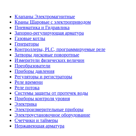
Клапаны Электромагнитные
Краны Шаровые с электроприводом
Пневматика и Гидравлика
Запорно-регулирующая арматура
Газовые котлы
Генераторы
Контроллеры, PLС, программируемые реле
Затворы дисковые поворотные
Измерители физических величин
Преобразователи
Приборы давления
Регуляторы и регистраторы
Реле времени
Реле потока
Системы защиты от протечек воды
Приборы контроля уровня
Электрика
Электроизмерительные приборы
Электроустановочное оборудование
Счетчики и таймеры
Нержавеющая арматура