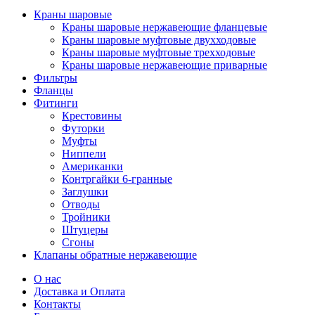
Краны шаровые
Краны шаровые нержавеющие фланцевые
Краны шаровые муфтовые двухходовые
Краны шаровые муфтовые трехходовые
Краны шаровые нержавеющие приварные
Фильтры
Фланцы
Фитинги
Крестовины
Футорки
Муфты
Ниппели
Американки
Контргайки 6-гранные
Заглушки
Отводы
Тройники
Штуцеры
Сгоны
Клапаны обратные нержавеющие
О нас
Доставка и Оплата
Контакты