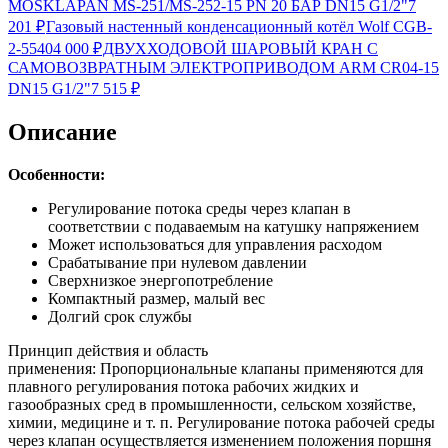
MOSKLAPAN MS-251/MS-252-15 PN 20 БАР DN15 G1/2"
7
201
₽
Газовый настенный конденсационный котёл Wolf CGB-
2-55
404 000
₽
ДВУХХОДОВОЙ ШАРОВЫЙ КРАН С
САМОВОЗВРАТНЫМ ЭЛЕКТРОПРИВОДОМ ARM CR04-15
DN15 G1/2"
7 515
₽
Описание
Особенности:
Регулирование потока среды через клапан в
соответствии с подаваемым на катушку напряжением
Может использоваться для управления расходом
Срабатывание при нулевом давлении
Cверхнизкое энергопотребление
Компактный размер, малый вес
Долгий срок службы
Принцип действия и область
применения:
Пропорциональные клапаны применяются для
плавного регулирования потока рабочих жидких и
газообразных сред в промышленности, сельском хозяйстве,
химии, медицине и т. п. Регулирование потока рабочей среды
через клапан осуществляется изменением положения поршня