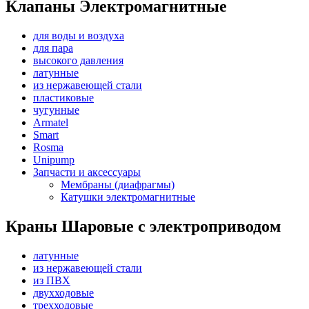
Клапаны Электромагнитные
для воды и воздуха
для пара
высокого давления
латунные
из нержавеющей стали
пластиковые
чугунные
Armatel
Smart
Rosma
Unipump
Запчасти и аксессуары
Мембраны (диафрагмы)
Катушки электромагнитные
Краны Шаровые с электроприводом
латунные
из нержавеющей стали
из ПВХ
двухходовые
трехходовые