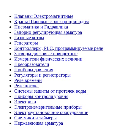
Клапаны Электромагнитные
Краны Шаровые с электроприводом
Пневматика и Гидравлика
Запорно-регулирующая арматура
Газовые котлы
Генераторы
Контроллеры, PLС, программируемые реле
Затворы дисковые поворотные
Измерители физических величин
Преобразователи
Приборы давления
Регуляторы и регистраторы
Реле времени
Реле потока
Системы защиты от протечек воды
Приборы контроля уровня
Электрика
Электроизмерительные приборы
Электроустановочное оборудование
Счетчики и таймеры
Нержавеющая арматура