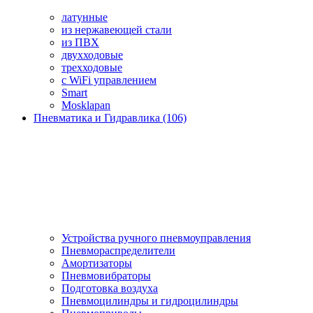
латунные
из нержавеющей стали
из ПВХ
двухходовые
трехходовые
с WiFi управлением
Smart
Mosklapan
Пневматика и Гидравлика (106)
Устройства ручного пневмоуправления
Пневмораспределители
Амортизаторы
Пневмовибраторы
Подготовка воздуха
Пневмоцилиндры и гидроцилиндры