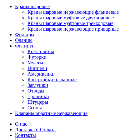
Краны шаровые
Краны шаровые нержавеющие фланцевые
Краны шаровые муфтовые двухходовые
Краны шаровые муфтовые трехходовые
Краны шаровые нержавеющие приварные
Фильтры
Фланцы
Фитинги
Крестовины
Футорки
Муфты
Ниппели
Американки
Контргайки 6-гранные
Заглушки
Отводы
Тройники
Штуцеры
Сгоны
Клапаны обратные нержавеющие
О нас
Доставка и Оплата
Контакты