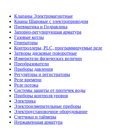
Клапаны Электромагнитные
Краны Шаровые с электроприводом
Пневматика и Гидравлика
Запорно-регулирующая арматура
Газовые котлы
Генераторы
Контроллеры, PLС, программируемые реле
Затворы дисковые поворотные
Измерители физических величин
Преобразователи
Приборы давления
Регуляторы и регистраторы
Реле времени
Реле потока
Системы защиты от протечек воды
Приборы контроля уровня
Электрика
Электроизмерительные приборы
Электроустановочное оборудование
Счетчики и таймеры
Нержавеющая арматура