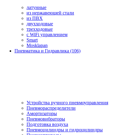
латунные
из нержавеющей стали
из ПВХ
двухходовые
трехходовые
с WiFi управлением
Smart
Mosklapan
Пневматика и Гидравлика (106)
Устройства ручного пневмоуправления
Пневмораспределители
Амортизаторы
Пневмовибраторы
Подготовка воздуха
Пневмоцилиндры и гидроцилиндры