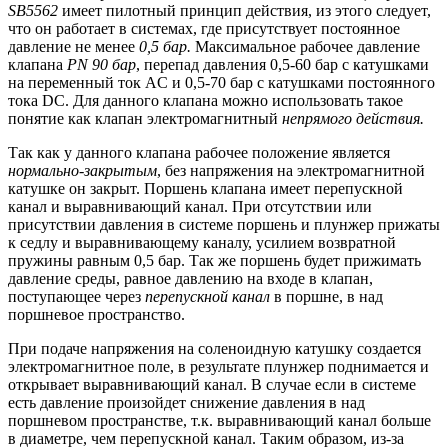
SB
5562
имеет пилотный принцип действия, из этого следует,
что он работает в системах, где присутствует постоянное
давление не менее
0,5 бар.
Максимальное рабочее давление
клапана
PN
90 бар
, перепад давления 0,5-60 бар с катушками
на переменный ток AC и 0,5-70 бар с катушками постоянного
тока DC. Для данного клапана можно использовать такое
понятие как клапан электромагнитный
непрямого действия.
Так как у данного клапана рабочее положение является
нормально-закрытым
, без напряжения на электромагнитной
катушке он закрыт. Поршень клапана имеет перепускной
канал и выравнивающий канал. При отсутствии или
присутствии давления в системе поршень и плунжер прижаты
к седлу и выравнивающему каналу, усилием возвратной
пружины равным 0,5 бар. Так же поршень будет прижимать
давление среды, равное давлению на входе в клапан,
поступающее через
перепускной канал
в поршне, в над
поршневое пространство.
При подаче напряжения на соленоидную катушку создается
электромагнитное поле, в результате плунжер поднимается и
открывает выравнивающий канал. В случае если в системе
есть давление произойдет снижение давления в над
поршневом пространстве, т.к. выравнивающий канал больше
в диаметре, чем перепускной канал. Таким образом, из-за