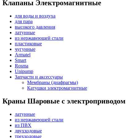
Клапаны Электромагнитные
для воды и воздуха
для пара
высокого давления
латунные
из нержавеющей стали
пластиковые
чугунные
Armatel
Smart
Rosma
Unipump
Запчасти и аксессуары
Мембраны (диафрагмы)
Катушки электромагнитные
Краны Шаровые с электроприводом
латунные
из нержавеющей стали
из ПВХ
двухходовые
трехходовые