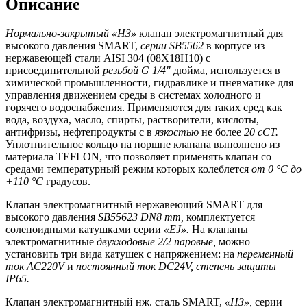
Описание
Нормально-закрытый «НЗ»
клапан электромагнитный для
высокого давления SMART,
серии
SB
5562
в корпусе из
нержавеющей стали AISI 304 (08Х18Н10) с
присоединительной
резьбой
G
1/4"
дюйма, используется в
химической промышленности, гидравлике и пневматике для
управления движением среды в системах холодного и
горячего водоснабжения. Применяются для таких сред как
вода, воздуха, масло, спирты, растворители, кислоты,
антифризы, нефтепродукты с в
язкостью
не более
20 сСТ.
Уплотнительное кольцо на поршне клапана выполнено из
материала TEFLON, что позволяет применять клапан со
средами температурный режим которых колеблется
от 0 °С до
+110 °С
градусов.
Клапан электромагнитный нержавеющий SMART для
высокого давления
SB
55623
DN
8
mm
,
комплектуется
соленоидными катушками серии
«
EJ
».
На клапаны
электромагнитные
двухходовые 2/2 паровые,
можно
установить три вида катушек с напряжением: на
переменный
ток
AC
220
V
и
постоянный ток
DC
24
V
, степень защиты
IP
65.
Клапан электромагнитный нж. сталь SMART,
«НЗ»,
серии