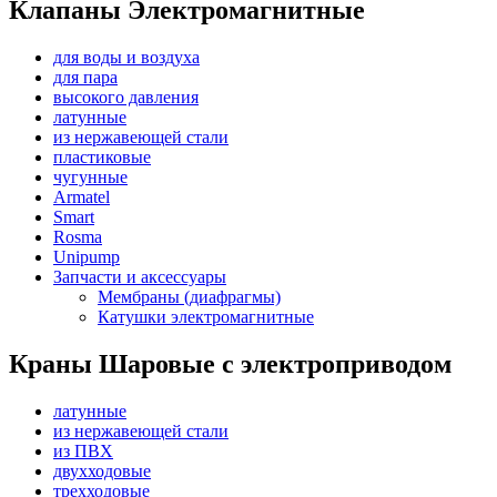
Клапаны Электромагнитные
для воды и воздуха
для пара
высокого давления
латунные
из нержавеющей стали
пластиковые
чугунные
Armatel
Smart
Rosma
Unipump
Запчасти и аксессуары
Мембраны (диафрагмы)
Катушки электромагнитные
Краны Шаровые с электроприводом
латунные
из нержавеющей стали
из ПВХ
двухходовые
трехходовые