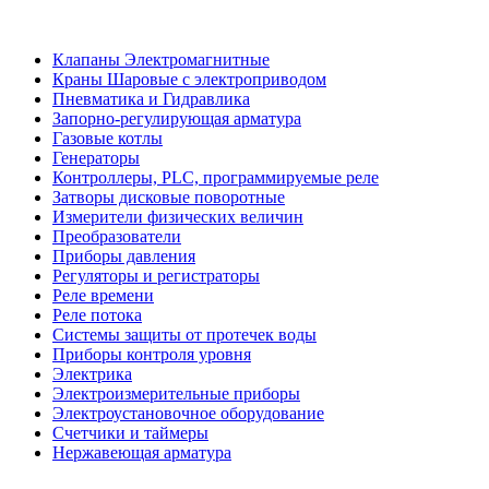
Клапаны Электромагнитные
Краны Шаровые с электроприводом
Пневматика и Гидравлика
Запорно-регулирующая арматура
Газовые котлы
Генераторы
Контроллеры, PLС, программируемые реле
Затворы дисковые поворотные
Измерители физических величин
Преобразователи
Приборы давления
Регуляторы и регистраторы
Реле времени
Реле потока
Системы защиты от протечек воды
Приборы контроля уровня
Электрика
Электроизмерительные приборы
Электроустановочное оборудование
Счетчики и таймеры
Нержавеющая арматура