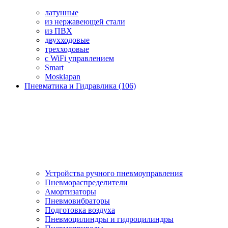
латунные
из нержавеющей стали
из ПВХ
двухходовые
трехходовые
с WiFi управлением
Smart
Mosklapan
Пневматика и Гидравлика (106)
Устройства ручного пневмоуправления
Пневмораспределители
Амортизаторы
Пневмовибраторы
Подготовка воздуха
Пневмоцилиндры и гидроцилиндры