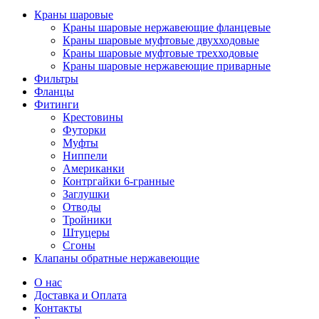
Краны шаровые
Краны шаровые нержавеющие фланцевые
Краны шаровые муфтовые двухходовые
Краны шаровые муфтовые трехходовые
Краны шаровые нержавеющие приварные
Фильтры
Фланцы
Фитинги
Крестовины
Футорки
Муфты
Ниппели
Американки
Контргайки 6-гранные
Заглушки
Отводы
Тройники
Штуцеры
Сгоны
Клапаны обратные нержавеющие
О нас
Доставка и Оплата
Контакты