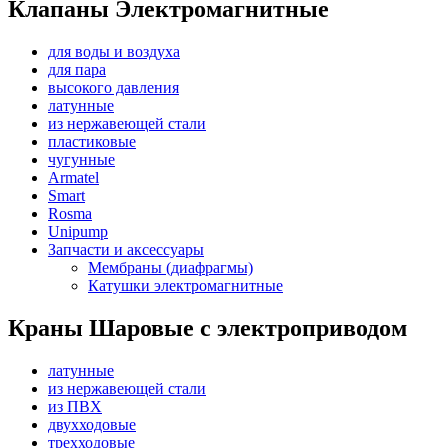
Клапаны Электромагнитные
для воды и воздуха
для пара
высокого давления
латунные
из нержавеющей стали
пластиковые
чугунные
Armatel
Smart
Rosma
Unipump
Запчасти и аксессуары
Мембраны (диафрагмы)
Катушки электромагнитные
Краны Шаровые с электроприводом
латунные
из нержавеющей стали
из ПВХ
двухходовые
трехходовые