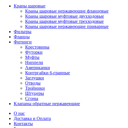
Краны шаровые
Краны шаровые нержавеющие фланцевые
Краны шаровые муфтовые двухходовые
Краны шаровые муфтовые трехходовые
Краны шаровые нержавеющие приварные
Фильтры
Фланцы
Фитинги
Крестовины
Футорки
Муфты
Ниппели
Американки
Контргайки 6-гранные
Заглушки
Отводы
Тройники
Штуцеры
Сгоны
Клапаны обратные нержавеющие
О нас
Доставка и Оплата
Контакты