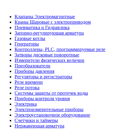
Клапаны Электромагнитные
Краны Шаровые с электроприводом
Пневматика и Гидравлика
Запорно-регулирующая арматура
Газовые котлы
Генераторы
Контроллеры, PLС, программируемые реле
Затворы дисковые поворотные
Измерители физических величин
Преобразователи
Приборы давления
Регуляторы и регистраторы
Реле времени
Реле потока
Системы защиты от протечек воды
Приборы контроля уровня
Электрика
Электроизмерительные приборы
Электроустановочное оборудование
Счетчики и таймеры
Нержавеющая арматура