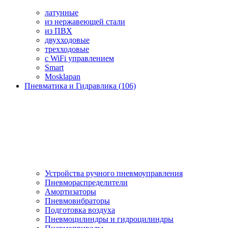
латунные
из нержавеющей стали
из ПВХ
двухходовые
трехходовые
с WiFi управлением
Smart
Mosklapan
Пневматика и Гидравлика (106)
Устройства ручного пневмоуправления
Пневмораспределители
Амортизаторы
Пневмовибраторы
Подготовка воздуха
Пневмоцилиндры и гидроцилиндры