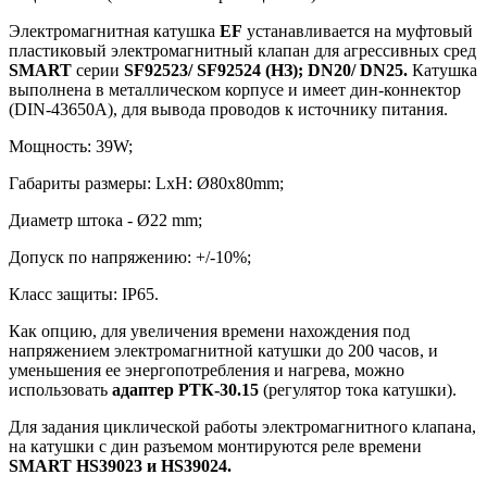
Электромагнитная катушка
EF
устанавливается на муфтовый
пластиковый электромагнитный клапан для агрессивных сред
SMART
серии
SF
92523/
SF
92524 (НЗ);
DN
20/
DN
25.
Катушка
выполнена в металлическом корпусе и имеет дин-коннектор
(DIN-43650A), для вывода проводов к источнику питания.
Мощность: 39W;
Габариты размеры: LxH: Ø80х80mm;
Диаметр штока - Ø22 mm;
Допуск по напряжению: +/-10%;
Класс защиты: IP65.
Как опцию, для увеличения времени нахождения под
напряжением электромагнитной катушки до 200 часов, и
уменьшения ее энергопотребления и нагрева, можно
использовать
адаптер РТК-30.15
(регулятор тока катушки).
Для задания циклической работы электромагнитного клапана,
на катушки с дин разъемом монтируются реле времени
SMART
HS
39023 и
HS
39024.