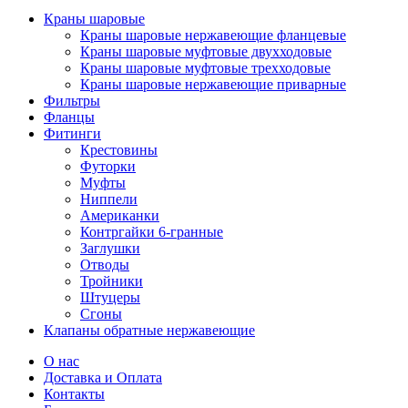
Краны шаровые
Краны шаровые нержавеющие фланцевые
Краны шаровые муфтовые двухходовые
Краны шаровые муфтовые трехходовые
Краны шаровые нержавеющие приварные
Фильтры
Фланцы
Фитинги
Крестовины
Футорки
Муфты
Ниппели
Американки
Контргайки 6-гранные
Заглушки
Отводы
Тройники
Штуцеры
Сгоны
Клапаны обратные нержавеющие
О нас
Доставка и Оплата
Контакты