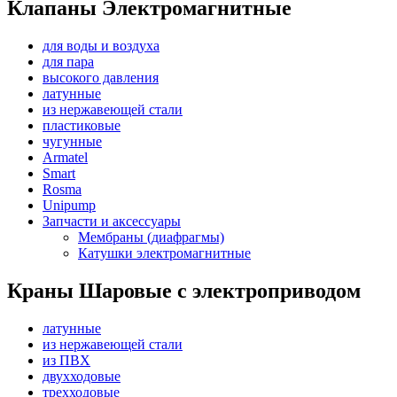
Клапаны Электромагнитные
для воды и воздуха
для пара
высокого давления
латунные
из нержавеющей стали
пластиковые
чугунные
Armatel
Smart
Rosma
Unipump
Запчасти и аксессуары
Мембраны (диафрагмы)
Катушки электромагнитные
Краны Шаровые с электроприводом
латунные
из нержавеющей стали
из ПВХ
двухходовые
трехходовые