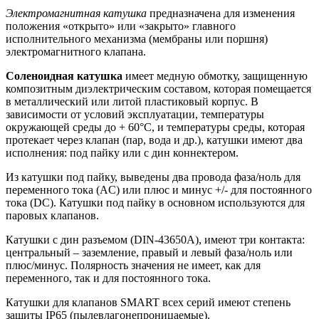
Электромагнитная катушка
предназначена для изменения
положения «открыто» или «закрыто» главного
исполнительного механизма (мембраны или поршня)
электромагнитного клапана.
Соленоидная катушка
имеет медную обмотку, защищенную
композитным диэлектрическим составом, которая помещается
в металлический или литой пластиковый корпус. В
зависимости от условий эксплуатации, температуры
окружающей среды до + 60°С, и температуры среды, которая
протекает через клапан (пар, вода и др.), катушки имеют два
исполнения: под пайку или с дин коннектером.
Из катушки под пайку, выведены два провода фаза/ноль для
переменного тока (AC) или плюс и минус +/- для постоянного
тока (DC). Катушки под пайку в основном используются для
паровых клапанов.
Катушки с дин разъемом (DIN-43650A), имеют три контакта:
центральный – заземление, правый и левый фаза/ноль или
плюс/минус. Полярность значения не имеет, как для
переменного, так и для постоянного тока.
Катушки для клапанов SMART всех серий имеют степень
защиты IP65 (пылевлагонепроницаемые).