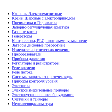
Клапаны Электромагнитные
Краны Шаровые с электроприводом
Пневматика и Гидравлика
Запорно-регулирующая арматура
Газовые котлы
Генераторы
Контроллеры, PLС, программируемые реле
Затворы дисковые поворотные
Измерители физических величин
Преобразователи
Приборы давления
Регуляторы и регистраторы
Реле времени
Реле потока
Системы защиты от протечек воды
Приборы контроля уровня
Электрика
Электроизмерительные приборы
Электроустановочное оборудование
Счетчики и таймеры
Нержавеющая арматура