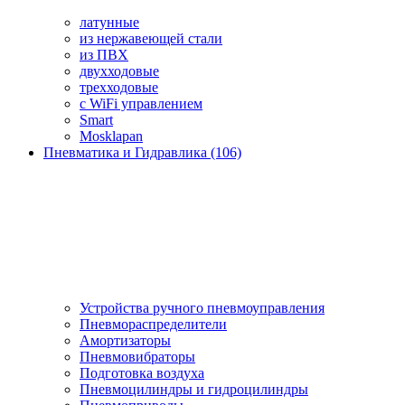
латунные
из нержавеющей стали
из ПВХ
двухходовые
трехходовые
с WiFi управлением
Smart
Mosklapan
Пневматика и Гидравлика (106)
Устройства ручного пневмоуправления
Пневмораспределители
Амортизаторы
Пневмовибраторы
Подготовка воздуха
Пневмоцилиндры и гидроцилиндры