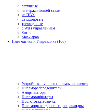
латунные
из нержавеющей стали
из ПВХ
двухходовые
трехходовые
с WiFi управлением
Smart
Mosklapan
Пневматика и Гидравлика (106)
Устройства ручного пневмоуправления
Пневмораспределители
Амортизаторы
Пневмовибраторы
Подготовка воздуха
Пневмоцилиндры и гидроцилиндры