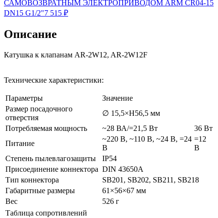
САМОВОЗВРАТНЫМ ЭЛЕКТРОПРИВОДОМ ARM CR04-15
DN15 G1/2"
7 515
₽
Описание
Катушка к клапанам AR-2W12, AR-2W12F
Технические характеристики:
Параметры
Значение
Размер посадочного
∅ 15,5×H56,5 мм
отверстия
Потребляемая мощность
~28 ВА/=21,5 Вт
36 Вт
~220 В, ~110 В, ~24 В, =24
=12
Питание
В
В
Степень пылевлагозащиты
IP54
Присоединение коннектора
DIN 43650A
Тип коннектора
SB201, SB202, SB211, SB218
Габаритные размеры
61×56×67 мм
Вес
526 г
Таблица сопротивлений