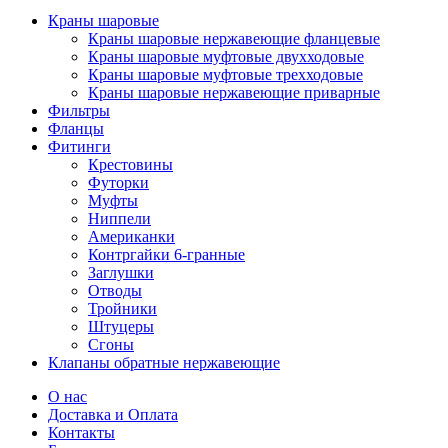
Краны шаровые
Краны шаровые нержавеющие фланцевые
Краны шаровые муфтовые двухходовые
Краны шаровые муфтовые трехходовые
Краны шаровые нержавеющие приварные
Фильтры
Фланцы
Фитинги
Крестовины
Футорки
Муфты
Ниппели
Американки
Контргайки 6-гранные
Заглушки
Отводы
Тройники
Штуцеры
Сгоны
Клапаны обратные нержавеющие
О нас
Доставка и Оплата
Контакты