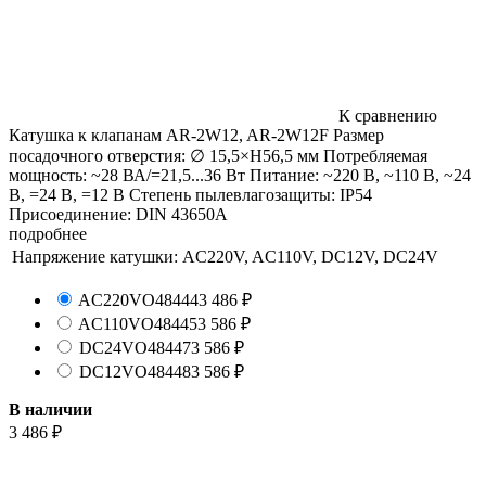
К сравнению
Катушка к клапанам AR-2W12, AR-2W12F Размер
посадочного отверстия: ∅ 15,5×H56,5 мм Потребляемая
мощность: ~28 ВА/=21,5...36 Вт Питание: ~220 В, ~110 В, ~24
В, =24 В, =12 В Степень пылевлагозащиты: IP54
Присоединение: DIN 43650A
подробнее
Напряжение катушки:
AC220V, AC110V, DC12V, DC24V
AC220V
O48444
3 486
₽
AC110V
O48445
3 586
₽
DC24V
O48447
3 586
₽
DC12V
O48448
3 586
₽
В наличии
3 486
₽