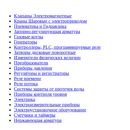
Клапаны Электромагнитные
Краны Шаровые с электроприводом
Пневматика и Гидравлика
Запорно-регулирующая арматура
Газовые котлы
Генераторы
Контроллеры, PLС, программируемые реле
Затворы дисковые поворотные
Измерители физических величин
Преобразователи
Приборы давления
Регуляторы и регистраторы
Реле времени
Реле потока
Системы защиты от протечек воды
Приборы контроля уровня
Электрика
Электроизмерительные приборы
Электроустановочное оборудование
Счетчики и таймеры
Нержавеющая арматура