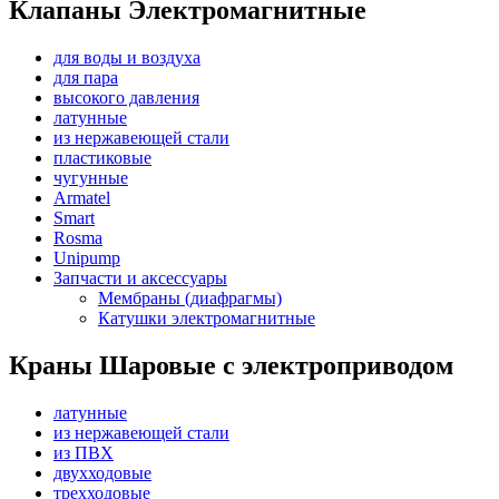
Клапаны Электромагнитные
для воды и воздуха
для пара
высокого давления
латунные
из нержавеющей стали
пластиковые
чугунные
Armatel
Smart
Rosma
Unipump
Запчасти и аксессуары
Мембраны (диафрагмы)
Катушки электромагнитные
Краны Шаровые с электроприводом
латунные
из нержавеющей стали
из ПВХ
двухходовые
трехходовые