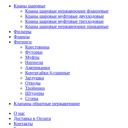
Краны шаровые
Краны шаровые нержавеющие фланцевые
Краны шаровые муфтовые двухходовые
Краны шаровые муфтовые трехходовые
Краны шаровые нержавеющие приварные
Фильтры
Фланцы
Фитинги
Крестовины
Футорки
Муфты
Ниппели
Американки
Контргайки 6-гранные
Заглушки
Отводы
Тройники
Штуцеры
Сгоны
Клапаны обратные нержавеющие
О нас
Доставка и Оплата
Контакты