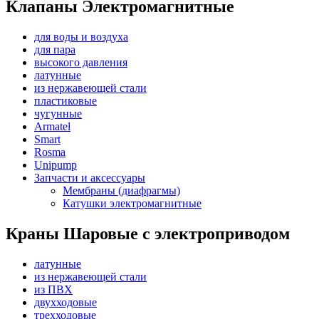
Клапаны Электромагнитные
для воды и воздуха
для пара
высокого давления
латунные
из нержавеющей стали
пластиковые
чугунные
Armatel
Smart
Rosma
Unipump
Запчасти и аксессуары
Мембраны (диафрагмы)
Катушки электромагнитные
Краны Шаровые с электроприводом
латунные
из нержавеющей стали
из ПВХ
двухходовые
трехходовые