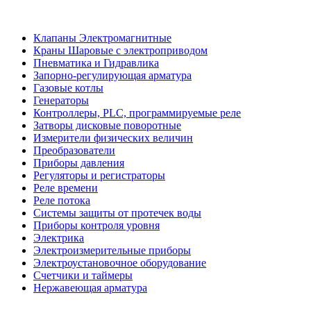
Клапаны Электромагнитные
Краны Шаровые с электроприводом
Пневматика и Гидравлика
Запорно-регулирующая арматура
Газовые котлы
Генераторы
Контроллеры, PLС, программируемые реле
Затворы дисковые поворотные
Измерители физических величин
Преобразователи
Приборы давления
Регуляторы и регистраторы
Реле времени
Реле потока
Системы защиты от протечек воды
Приборы контроля уровня
Электрика
Электроизмерительные приборы
Электроустановочное оборудование
Счетчики и таймеры
Нержавеющая арматура