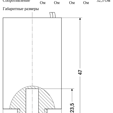
Сопротивление
32,3 Ом
Ом
Ом
Ом
Ом
Габаритные размеры