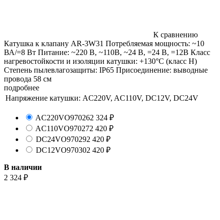
К сравнению
Катушка к клапану AR-3W31 Потребляемая мощность: ~10
ВА/=8 Вт Питание: ~220 В, ~110В, ~24 В, =24 В, =12В Класс
нагревостойкости и изоляции катушки: +130°С (класс Н)
Степень пылевлагозащиты: IP65 Присоединение: выводные
провода 58 см
подробнее
Напряжение катушки:
AC220V, AC110V, DC12V, DC24V
AC220V
O97026
2 324
₽
AC110V
O97027
2 420
₽
DC24V
O97029
2 420
₽
DC12V
O97030
2 420
₽
В наличии
2 324
₽