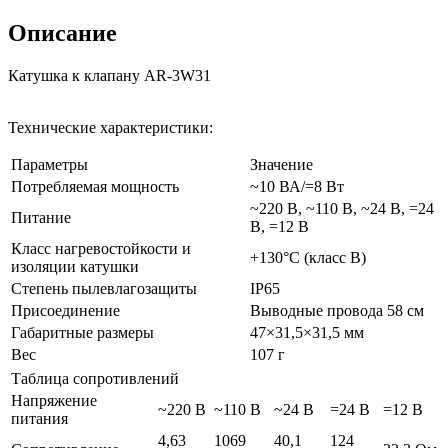
Описание
Катушка к клапану AR-3W31
Технические характеристики:
Параметры
Значение
Потребляемая мощность
~10 ВА/=8 Вт
~220 В, ~110 В, ~24 В, =24
Питание
В, =12 В
Класс нагревостойкости и
+130°C (класс B)
изоляции катушки
Степень пылевлагозащиты
IP65
Присоединение
Выводные провода 58 см
Габаритные размеры
47×31,5×31,5 мм
Вес
107 г
Таблица сопротивлений
Напряжение
~220 В
~110 В
~24 В
=24 В
=12 В
питания
4,63
1069
40,1
124