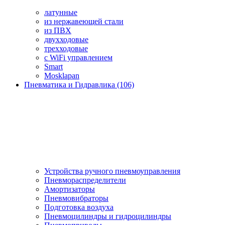
латунные
из нержавеющей стали
из ПВХ
двухходовые
трехходовые
с WiFi управлением
Smart
Mosklapan
Пневматика и Гидравлика (106)
Устройства ручного пневмоуправления
Пневмораспределители
Амортизаторы
Пневмовибраторы
Подготовка воздуха
Пневмоцилиндры и гидроцилиндры