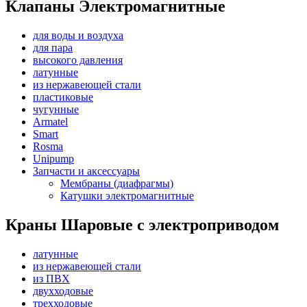
Клапаны Электромагнитные
для воды и воздуха
для пара
высокого давления
латунные
из нержавеющей стали
пластиковые
чугунные
Armatel
Smart
Rosma
Unipump
Запчасти и аксессуары
Мембраны (диафрагмы)
Катушки электромагнитные
Краны Шаровые с электроприводом
латунные
из нержавеющей стали
из ПВХ
двухходовые
трехходовые