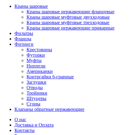
Краны шаровые
Краны шаровые нержавеющие фланцевые
Краны шаровые муфтовые двухходовые
Краны шаровые муфтовые трехходовые
Краны шаровые нержавеющие приварные
Фильтры
Фланцы
Фитинги
Крестовины
Футорки
Муфты
Ниппели
Американки
Контргайки 6-гранные
Заглушки
Отводы
Тройники
Штуцеры
Сгоны
Клапаны обратные нержавеющие
О нас
Доставка и Оплата
Контакты