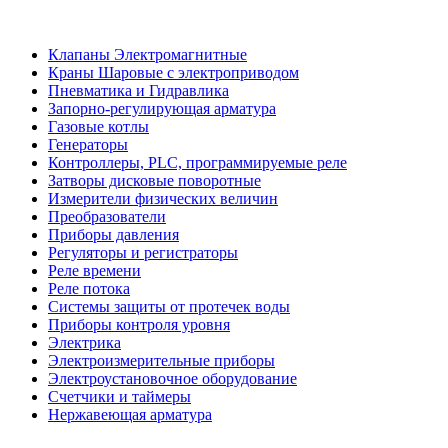
Клапаны Электромагнитные
Краны Шаровые с электроприводом
Пневматика и Гидравлика
Запорно-регулирующая арматура
Газовые котлы
Генераторы
Контроллеры, PLС, программируемые реле
Затворы дисковые поворотные
Измерители физических величин
Преобразователи
Приборы давления
Регуляторы и регистраторы
Реле времени
Реле потока
Системы защиты от протечек воды
Приборы контроля уровня
Электрика
Электроизмерительные приборы
Электроустановочное оборудование
Счетчики и таймеры
Нержавеющая арматура