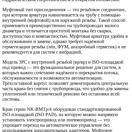
Муфтовый тип присоединения — это резьбовое соединение,
при котором арматура навинчивается на трубу с помощью
внутренней (муфтовой) или наружной резьбы. Такой способ
применяется преимущественно на трубопроводах малого
диаметра и отличается простотой монтажа без сварки,
доступностью и компактностью. Муфтовая арматура удобна в
обслуживании и замене, однако требует надёжной
герметизации резьбы (лён, ФУМ, анаэробный герметик) и не
рекомендуется для систем с вибрацией.
Модель 3PC с внутренней резьбой (вр/вр) и ISO-площадкой
под привод — это функциональное решение для систем, в
которых важно сочетание надёжного перекрытия потока,
обслуживаемости и возможности автоматизации.
Трёхсоставной корпус позволяет демонтировать центральную
часть крана без снятия с трубопровода, что удобно для замены
уплотнений или технической ревизии без остановки всей
системы.
Кран серии NK-BMTp/4 оборудован стандартизированной
ISO-площадкой (ISO PAD), на которую можно напрямую
установить электропривод или пневмопривод — это
упрощает переход на автоматическое управление без
использования дополнительных адаптеров. Муфтовое