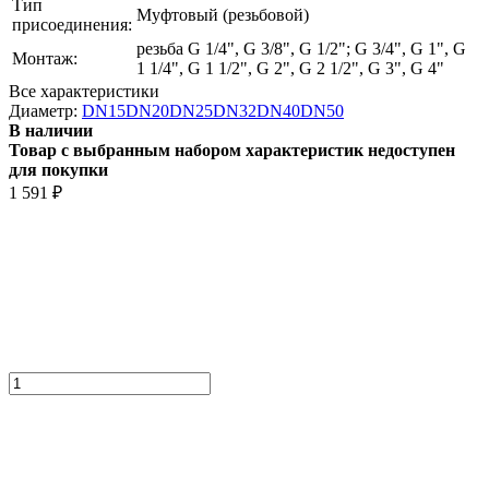
Тип
Муфтовый (резьбовой)
присоединения:
резьба G 1/4", G 3/8", G 1/2"; G 3/4", G 1", G
Монтаж:
1 1/4", G 1 1/2", G 2", G 2 1/2", G 3", G 4"
Все характеристики
Диаметр:
DN15
DN20
DN25
DN32
DN40
DN50
В наличии
Товар с выбранным набором характеристик недоступен
для покупки
1 591
₽