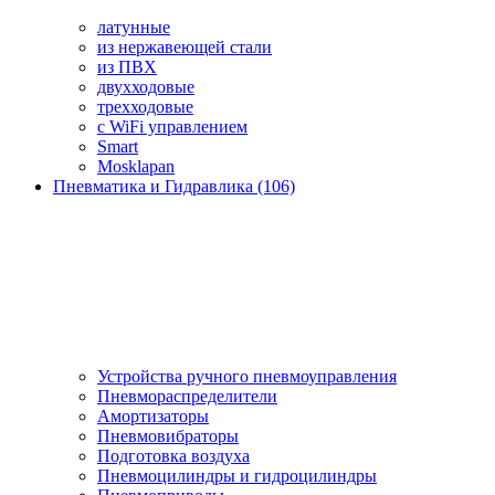
латунные
из нержавеющей стали
из ПВХ
двухходовые
трехходовые
с WiFi управлением
Smart
Mosklapan
Пневматика и Гидравлика (106)
Устройства ручного пневмоуправления
Пневмораспределители
Амортизаторы
Пневмовибраторы
Подготовка воздуха
Пневмоцилиндры и гидроцилиндры