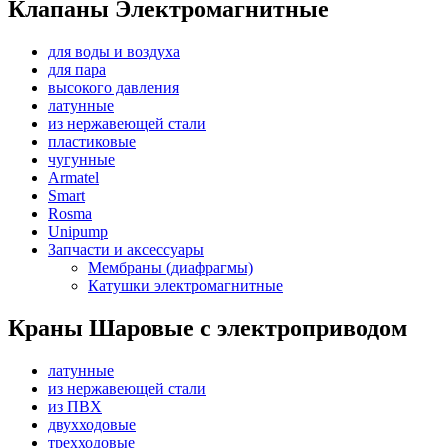
Клапаны Электромагнитные
для воды и воздуха
для пара
высокого давления
латунные
из нержавеющей стали
пластиковые
чугунные
Armatel
Smart
Rosma
Unipump
Запчасти и аксессуары
Мембраны (диафрагмы)
Катушки электромагнитные
Краны Шаровые с электроприводом
латунные
из нержавеющей стали
из ПВХ
двухходовые
трехходовые