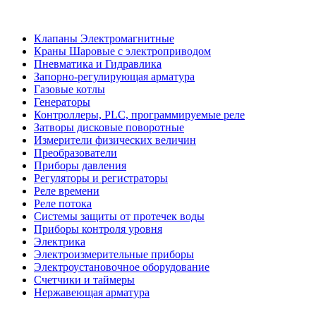
Клапаны Электромагнитные
Краны Шаровые с электроприводом
Пневматика и Гидравлика
Запорно-регулирующая арматура
Газовые котлы
Генераторы
Контроллеры, PLС, программируемые реле
Затворы дисковые поворотные
Измерители физических величин
Преобразователи
Приборы давления
Регуляторы и регистраторы
Реле времени
Реле потока
Системы защиты от протечек воды
Приборы контроля уровня
Электрика
Электроизмерительные приборы
Электроустановочное оборудование
Счетчики и таймеры
Нержавеющая арматура