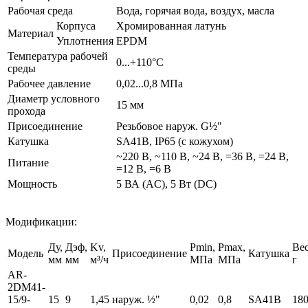
Рабочая среда
Вода, горячая вода, воздух, масла
Корпуса
Хромированная латунь
Материал
Уплотнения
EPDM
Температура рабочей
0...+110°С
среды
Рабочее давление
0,02...0,8 МПа
Диаметр условного
15 мм
прохода
Присоединение
Резьбовое наруж. G½"
Катушка
SA41B, IP65 (с кожухом)
~220 В, ~110 В, ~24 В, =36 В, =24 В,
Питание
=12 В, =6 В
Мощность
5 ВА (AC), 5 Вт (DC)
Модификации:
Ду,
Дэф,
Kv,
Pmin,
Pmax,
Вес
Модель
Присоединение
Катушка
мм
мм
м³/ч
МПа
МПа
г
AR-
2DM41-
15/9-
15
9
1,45
наруж. ½"
0,02
0,8
SA41B
18