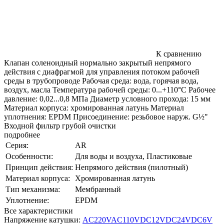
К сравнению
Клапан соленоидный нормально закрытый непрямого
действия с диафрагмой для управления потоком рабочей
среды в трубопроводе Рабочая среда: вода, горячая вода,
воздух, масла Температура рабочей среды: 0...+110°С Рабочее
давление: 0,02...0,8 МПа Диаметр условного прохода: 15 мм
Материал корпуса: хромированная латунь Материал
уплотнения: EPDM Присоединение: резьбовое наруж. G½"
Входной фильтр грубой очистки
подробнее
Серия:
AR
Особенности:
Для воды и воздуха, Пластиковые
Принцип действия:
Непрямого действия (пилотный)
Материал корпуса:
Хромированная латунь
Тип механизма:
Мембранный
Уплотнение:
EPDM
Все характеристики
Напряжение катушки:
AC220V
AC110V
DC12V
DC24V
DC6V