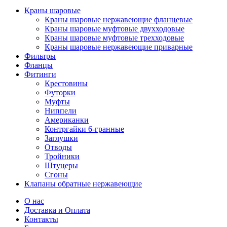
Краны шаровые
Краны шаровые нержавеющие фланцевые
Краны шаровые муфтовые двухходовые
Краны шаровые муфтовые трехходовые
Краны шаровые нержавеющие приварные
Фильтры
Фланцы
Фитинги
Крестовины
Футорки
Муфты
Ниппели
Американки
Контргайки 6-гранные
Заглушки
Отводы
Тройники
Штуцеры
Сгоны
Клапаны обратные нержавеющие
О нас
Доставка и Оплата
Контакты