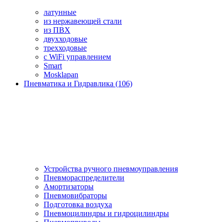
латунные
из нержавеющей стали
из ПВХ
двухходовые
трехходовые
с WiFi управлением
Smart
Mosklapan
Пневматика и Гидравлика (106)
Устройства ручного пневмоуправления
Пневмораспределители
Амортизаторы
Пневмовибраторы
Подготовка воздуха
Пневмоцилиндры и гидроцилиндры