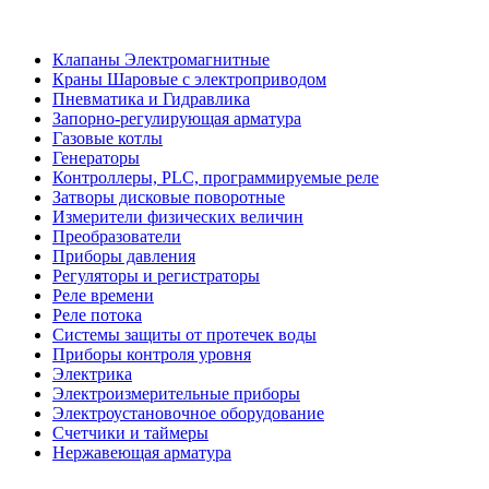
Клапаны Электромагнитные
Краны Шаровые с электроприводом
Пневматика и Гидравлика
Запорно-регулирующая арматура
Газовые котлы
Генераторы
Контроллеры, PLС, программируемые реле
Затворы дисковые поворотные
Измерители физических величин
Преобразователи
Приборы давления
Регуляторы и регистраторы
Реле времени
Реле потока
Системы защиты от протечек воды
Приборы контроля уровня
Электрика
Электроизмерительные приборы
Электроустановочное оборудование
Счетчики и таймеры
Нержавеющая арматура