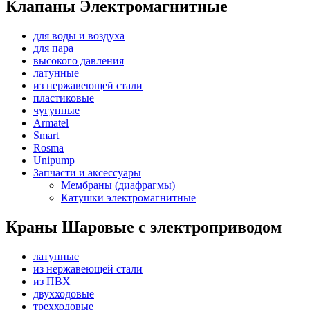
Клапаны Электромагнитные
для воды и воздуха
для пара
высокого давления
латунные
из нержавеющей стали
пластиковые
чугунные
Armatel
Smart
Rosma
Unipump
Запчасти и аксессуары
Мембраны (диафрагмы)
Катушки электромагнитные
Краны Шаровые с электроприводом
латунные
из нержавеющей стали
из ПВХ
двухходовые
трехходовые