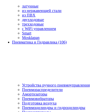
латунные
из нержавеющей стали
из ПВХ
двухходовые
трехходовые
с WiFi управлением
Smart
Mosklapan
Пневматика и Гидравлика (106)
Устройства ручного пневмоуправления
Пневмораспределители
Амортизаторы
Пневмовибраторы
Подготовка воздуха
Пневмоцилиндры и гидроцилиндры