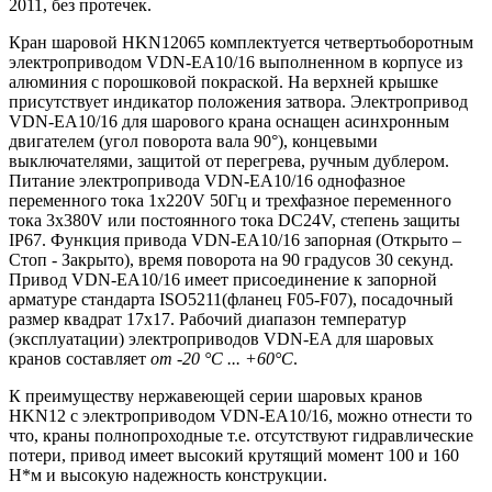
2011, без протечек.
Кран шаровой HKN12065 комплектуется четвертьоборотным
электроприводом VDN-EA10/16 выполненном в корпусе из
алюминия с порошковой покраской. На верхней крышке
присутствует индикатор положения затвора. Электропривод
VDN-EA10/16 для шарового крана оснащен асинхронным
двигателем (угол поворота вала 90°), концевыми
выключателями, защитой от перегрева, ручным дублером.
Питание электропривода VDN-EA10/16 однофазное
переменного тока 1x220V 50Гц и трехфазное переменного
тока 3x380V или постоянного тока DC24V, степень защиты
IP67. Функция привода VDN-EA10/16 запорная (Открыто –
Стоп - Закрыто), время поворота на 90 градусов 30 секунд.
Привод VDN-EA10/16 имеет присоединение к запорной
арматуре стандарта ISO5211(фланец F05-F07), посадочный
размер квадрат 17x17. Рабочий диапазон температур
(эксплуатации) электроприводов VDN-EA для шаровых
кранов составляет
от -20 °С ... +60°С
.
К преимуществу нержавеющей серии шаровых кранов
HKN12 с электроприводом VDN-EA10/16, можно отнести то
что, краны полнопроходные т.е. отсутствуют гидравлические
потери, привод имеет высокий крутящий момент 100 и 160
Н*м и высокую надежность конструкции.