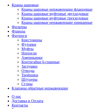
Краны шаровые
Краны шаровые нержавеющие фланцевые
Краны шаровые муфтовые двухходовые
Краны шаровые муфтовые трехходовые
Краны шаровые нержавеющие приварные
Фильтры
Фланцы
Фитинги
Крестовины
Футорки
Муфты
Ниппели
Американки
Контргайки 6-гранные
Заглушки
Отводы
Тройники
Штуцеры
Сгоны
Клапаны обратные нержавеющие
О нас
Доставка и Оплата
Контакты