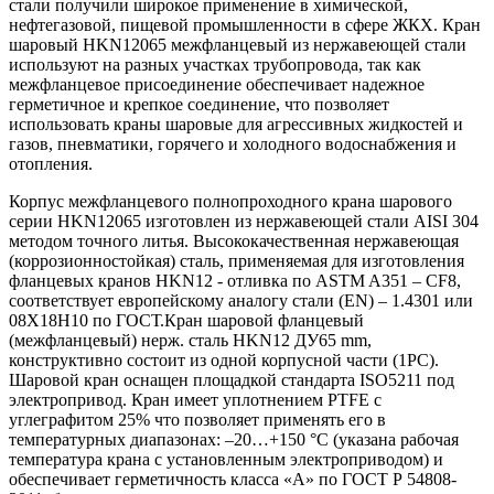
стали получили широкое применение в химической,
нефтегазовой, пищевой промышленности в сфере ЖКХ. Кран
шаровый HKN12065 межфланцевый из нержавеющей стали
используют на разных участках трубопровода, так как
межфланцевое присоединение обеспечивает надежное
герметичное и крепкое соединение, что позволяет
использовать краны шаровые для агрессивных жидкостей и
газов, пневматики, горячего и холодного водоснабжения и
отопления.
Корпус межфланцевого полнопроходного крана шарового
серии HKN12065 изготовлен из нержавеющей стали AISI 304
методом точного литья. Высококачественная нержавеющая
(коррозионностойкая) сталь, применяемая для изготовления
фланцевых кранов HKN12 - отливка по ASTM A351 – CF8,
соответствует европейскому аналогу стали (EN) – 1.4301 или
08Х18Н10 по ГОСТ.Кран шаровой фланцевый
(межфланцевый) нерж. сталь HKN12 ДУ65 mm,
конструктивно состоит из одной корпусной части (1PC).
Шаровой кран оснащен площадкой стандарта ISO5211 под
электропривод. Кран имеет уплотнением PTFE с
углеграфитом 25% что позволяет применять его в
температурных диапазонах: –20…+150 °С (указана рабочая
температура крана с установленным электроприводом) и
обеспечивает герметичность класса «A» по ГОСТ Р 54808-