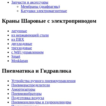
Запчасти и аксессуары
Мембраны (диафрагмы)
Катушки электромагнитные
Краны Шаровые с электроприводом
латунные
из нержавеющей стали
из ПВХ
двухходовые
трехходовые
с WiFi управлением
Smart
Mosklapan
Пневматика и Гидравлика
Устройства ручного пневмоуправления
Пневмораспределители
Амортизаторы
Пневмовибраторы
Подготовка воздуха
Пневмоцилиндры и гидроцилиндры