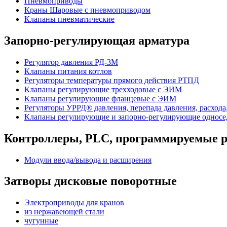
Пневмоприводы
Краны Шаровые с пневмоприводом
Клапаны пневматические
Запорно-регулирующая арматура
Регулятор давления РД-3М
Клапаны питания котлов
Регуляторы температуры прямого действия РТПД
Клапаны регулирующие трехходовые с ЭИМ
Клапаны регулирующие фланцевые с ЭИМ
Регуляторы УРРД® давления, перепада давления, расхода
Клапаны регулирующие и запорно-регулирующие однос
Контроллеры, PLС, программируемые р
Модули ввода/вывода и расширения
Затворы дисковые поворотные
Электроприводы для кранов
из нержавеющей стали
чугунные