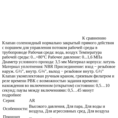
К сравнению
Клапан соленоидный нормально закрытый прямого действия
с поршнем для управления потоком рабочей среды в
трубопроводе Рабочая среда: вода, воздух Температура
рабочей среды: 0...+80°С Рабочее давление: 0...1,6 МПа
Диаметр условного прохода: 3,5 мм Материал корпуса: латунь
Материал уплотнения: NBR Присоединение: вход − резьбовое
наруж. G½", внутр. G¼", выход − резьбовое внутр. G½"
Клапан укомплектован ручным краном, грязевым фильтром и
реле времени РВК с возможностью задания времени:
нахождения во включенном (открытом) состоянии: 0,5…10
секунд; паузы между включениями: 0,5…45 минут
подробнее
Серия:
AR
Высокого давления, Для пара, Для воды и
Особенности:
воздуха, Для агрессивных сред, Для воздуха
Принцип