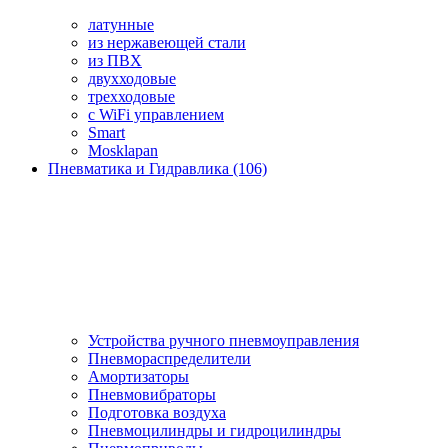
латунные
из нержавеющей стали
из ПВХ
двухходовые
трехходовые
с WiFi управлением
Smart
Mosklapan
Пневматика и Гидравлика (106)
Устройства ручного пневмоуправления
Пневмораспределители
Амортизаторы
Пневмовибраторы
Подготовка воздуха
Пневмоцилиндры и гидроцилиндры