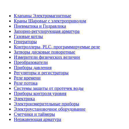
Клапаны Электромагнитные
Краны Шаровые с электроприводом
Пневматика и Гидравлика
Запорно-регулирующая арматура
Газовые котлы
Генераторы
Контроллеры, PLС, программируемые реле
Затворы дисковые поворотные
Измерители физических величин
Преобразователи
Приборы давления
Регуляторы и регистраторы
Реле времени
Реле потока
Системы защиты от протечек воды
Приборы контроля уровня
Электрика
Электроизмерительные приборы
Электроустановочное оборудование
Счетчики и таймеры
Нержавеющая арматура