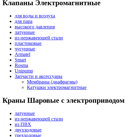
Клапаны Электромагнитные
для воды и воздуха
для пара
высокого давления
латунные
из нержавеющей стали
пластиковые
чугунные
Armatel
Smart
Rosma
Unipump
Запчасти и аксессуары
Мембраны (диафрагмы)
Катушки электромагнитные
Краны Шаровые с электроприводом
латунные
из нержавеющей стали
из ПВХ
двухходовые
трехходовые