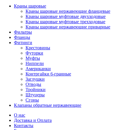
Краны шаровые
Краны шаровые нержавеющие фланцевые
Краны шаровые муфтовые двухходовые
Краны шаровые муфтовые трехходовые
Краны шаровые нержавеющие приварные
Фильтры
Фланцы
Фитинги
Крестовины
Футорки
Муфты
Ниппели
Американки
Контргайки 6-гранные
Заглушки
Отводы
Тройники
Штуцеры
Сгоны
Клапаны обратные нержавеющие
О нас
Доставка и Оплата
Контакты