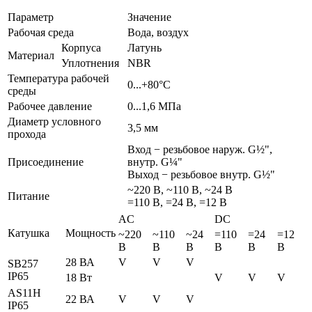
Параметр
Значение
Рабочая среда
Вода, воздух
Корпуса
Латунь
Материал
Уплотнения
NBR
Температура рабочей
0...+80°С
среды
Рабочее давление
0...1,6 МПа
Диаметр условного
3,5 мм
прохода
Вход − резьбовое наруж. G½",
Присоединение
внутр. G¼"
Выход − резьбовое внутр. G½"
~220 В, ~110 В, ~24 В
Питание
=110 В, =24 В, =12 В
AC
DC
Катушка
Мощность
~220
~110
~24
=110
=24
=12
В
В
В
В
В
В
28 ВА
V
V
V
SB257
IP65
18 Вт
V
V
V
AS11H
22 ВА
V
V
V
IP65