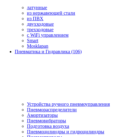
латунные
из нержавеющей стали
из ПВХ
двухходовые
трехходовые
с WiFi управлением
Smart
Mosklapan
Пневматика и Гидравлика (106)
Устройства ручного пневмоуправления
Пневмораспределители
Амортизаторы
Пневмовибраторы
Подготовка воздуха
Пневмоцилиндры и гидроцилиндры