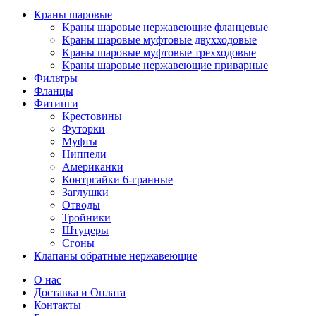
Краны шаровые
Краны шаровые нержавеющие фланцевые
Краны шаровые муфтовые двухходовые
Краны шаровые муфтовые трехходовые
Краны шаровые нержавеющие приварные
Фильтры
Фланцы
Фитинги
Крестовины
Футорки
Муфты
Ниппели
Американки
Контргайки 6-гранные
Заглушки
Отводы
Тройники
Штуцеры
Сгоны
Клапаны обратные нержавеющие
О нас
Доставка и Оплата
Контакты