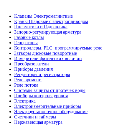
Клапаны Электромагнитные
Краны Шаровые с электроприводом
Пневматика и Гидравлика
Запорно-регулирующая арматура
Газовые котлы
Генераторы
Контроллеры, PLС, программируемые реле
Затворы дисковые поворотные
Измерители физических величин
Преобразователи
Приборы давления
Регуляторы и регистраторы
Реле времени
Реле потока
Системы защиты от протечек воды
Приборы контроля уровня
Электрика
Электроизмерительные приборы
Электроустановочное оборудование
Счетчики и таймеры
Нержавеющая арматура