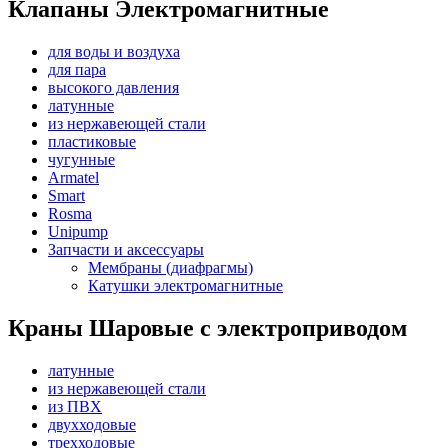
Клапаны Электромагнитные
для воды и воздуха
для пара
высокого давления
латунные
из нержавеющей стали
пластиковые
чугунные
Armatel
Smart
Rosma
Unipump
Запчасти и аксессуары
Мембраны (диафрагмы)
Катушки электромагнитные
Краны Шаровые с электроприводом
латунные
из нержавеющей стали
из ПВХ
двухходовые
трехходовые