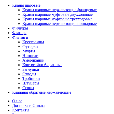
Краны шаровые
Краны шаровые нержавеющие фланцевые
Краны шаровые муфтовые двухходовые
Краны шаровые муфтовые трехходовые
Краны шаровые нержавеющие приварные
Фильтры
Фланцы
Фитинги
Крестовины
Футорки
Муфты
Ниппели
Американки
Контргайки 6-гранные
Заглушки
Отводы
Тройники
Штуцеры
Сгоны
Клапаны обратные нержавеющие
О нас
Доставка и Оплата
Контакты