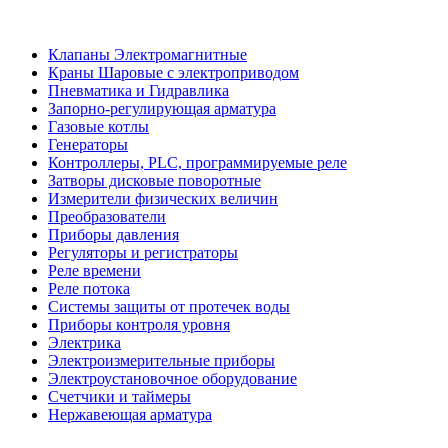
Клапаны Электромагнитные
Краны Шаровые с электроприводом
Пневматика и Гидравлика
Запорно-регулирующая арматура
Газовые котлы
Генераторы
Контроллеры, PLС, программируемые реле
Затворы дисковые поворотные
Измерители физических величин
Преобразователи
Приборы давления
Регуляторы и регистраторы
Реле времени
Реле потока
Системы защиты от протечек воды
Приборы контроля уровня
Электрика
Электроизмерительные приборы
Электроустановочное оборудование
Счетчики и таймеры
Нержавеющая арматура