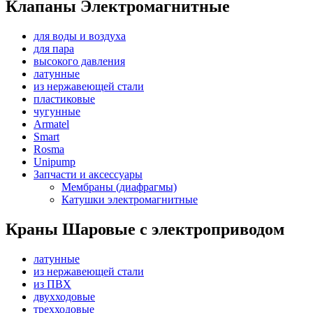
Клапаны Электромагнитные
для воды и воздуха
для пара
высокого давления
латунные
из нержавеющей стали
пластиковые
чугунные
Armatel
Smart
Rosma
Unipump
Запчасти и аксессуары
Мембраны (диафрагмы)
Катушки электромагнитные
Краны Шаровые с электроприводом
латунные
из нержавеющей стали
из ПВХ
двухходовые
трехходовые