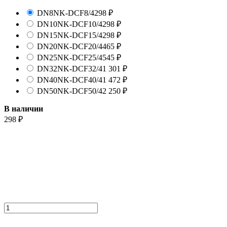
DN8
NK-DCF8/4
298
₽
DN10
NK-DCF10/4
298
₽
DN15
NK-DCF15/4
298
₽
DN20
NK-DCF20/4
465
₽
DN25
NK-DCF25/4
545
₽
DN32
NK-DCF32/4
1 301
₽
DN40
NK-DCF40/4
1 472
₽
DN50
NK-DCF50/4
2 250
₽
В наличии
298
₽