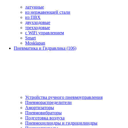
латунные
из нержавеющей стали
из ПВХ
двухходовые
трехходовые
с WiFi управлением
Smart
Mosklapan
Пневматика и Гидравлика (106)
Устройства ручного пневмоуправления
Пневмораспределители
Амортизаторы
Пневмовибраторы
Подготовка воздуха
Пневмоцилиндры и гидроцилиндры