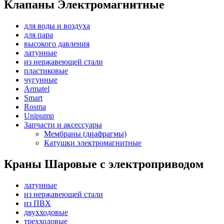
Клапаны Электромагнитные
для воды и воздуха
для пара
высокого давления
латунные
из нержавеющей стали
пластиковые
чугунные
Armatel
Smart
Rosma
Unipump
Запчасти и аксессуары
Мембраны (диафрагмы)
Катушки электромагнитные
Краны Шаровые с электроприводом
латунные
из нержавеющей стали
из ПВХ
двухходовые
трехходовые