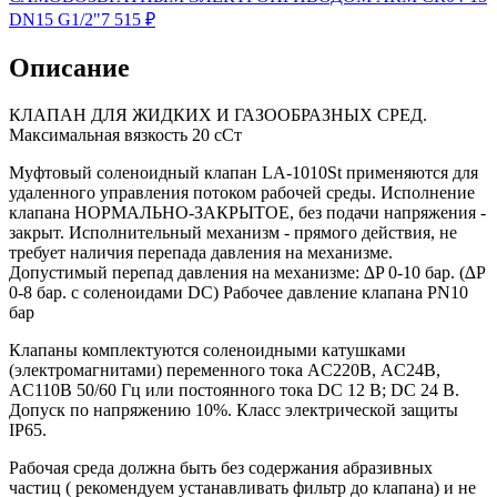
DN15 G1/2"
7 515
₽
Описание
КЛАПАН ДЛЯ ЖИДКИХ И ГАЗООБРАЗНЫХ СРЕД.
Максимальная вязкость 20 сСт
Муфтовый соленоидный клапан LA-1010St применяются для
удаленного управления потоком рабочей среды. Исполнение
клапана НОРМАЛЬНО-ЗАКРЫТОЕ, без подачи напряжения -
закрыт. Исполнительный механизм - прямого действия, не
требует наличия перепада давления на механизме.
Допустимый перепад давления на механизме: ∆P 0-10 бар. (∆P
0-8 бар. с соленоидами DC) Рабочее давление клапана PN10
бар
Клапаны комплектуются соленоидными катушками
(электромагнитами) переменного тока AC220В, AC24В,
AC110B 50/60 Гц или постоянного тока DC 12 В; DC 24 В.
Допуск по напряжению 10%. Класс электрической защиты
IP65.
Рабочая среда должна быть без содержания абразивных
частиц ( рекомендуем устанавливать фильтр до клапана) и не