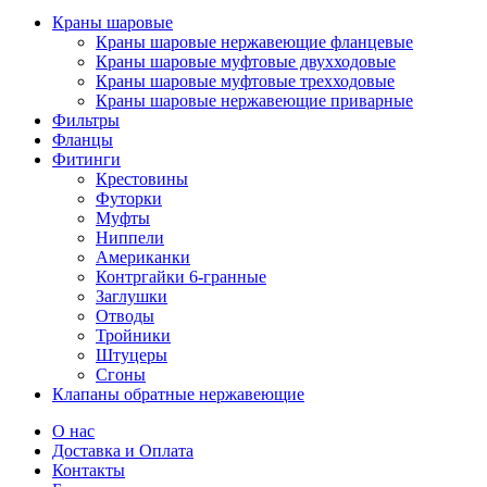
Краны шаровые
Краны шаровые нержавеющие фланцевые
Краны шаровые муфтовые двухходовые
Краны шаровые муфтовые трехходовые
Краны шаровые нержавеющие приварные
Фильтры
Фланцы
Фитинги
Крестовины
Футорки
Муфты
Ниппели
Американки
Контргайки 6-гранные
Заглушки
Отводы
Тройники
Штуцеры
Сгоны
Клапаны обратные нержавеющие
О нас
Доставка и Оплата
Контакты