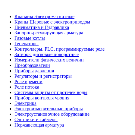
Клапаны Электромагнитные
Краны Шаровые с электроприводом
Пневматика и Гидравлика
Запорно-регулирующая арматура
Газовые котлы
Генераторы
Контроллеры, PLС, программируемые реле
Затворы дисковые поворотные
Измерители физических величин
Преобразователи
Приборы давления
Регуляторы и регистраторы
Реле времени
Реле потока
Системы защиты от протечек воды
Приборы контроля уровня
Электрика
Электроизмерительные приборы
Электроустановочное оборудование
Счетчики и таймеры
Нержавеющая арматура