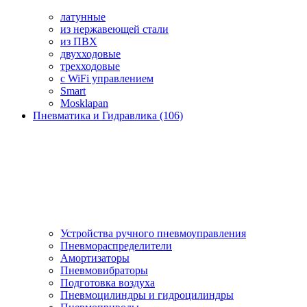
латунные
из нержавеющей стали
из ПВХ
двухходовые
трехходовые
с WiFi управлением
Smart
Mosklapan
Пневматика и Гидравлика (106)
Устройства ручного пневмоуправления
Пневмораспределители
Амортизаторы
Пневмовибраторы
Подготовка воздуха
Пневмоцилиндры и гидроцилиндры