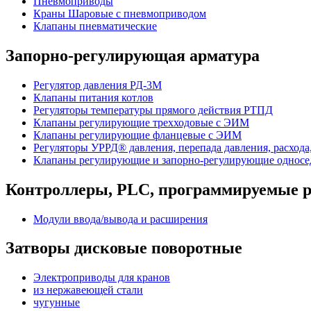
Пневмоприводы
Краны Шаровые с пневмоприводом
Клапаны пневматические
Запорно-регулирующая арматура
Регулятор давления РД-3М
Клапаны питания котлов
Регуляторы температуры прямого действия РТПД
Клапаны регулирующие трехходовые с ЭИМ
Клапаны регулирующие фланцевые с ЭИМ
Регуляторы УРРД® давления, перепада давления, расхода
Клапаны регулирующие и запорно-регулирующие однос
Контроллеры, PLС, программируемые р
Модули ввода/вывода и расширения
Затворы дисковые поворотные
Электроприводы для кранов
из нержавеющей стали
чугунные