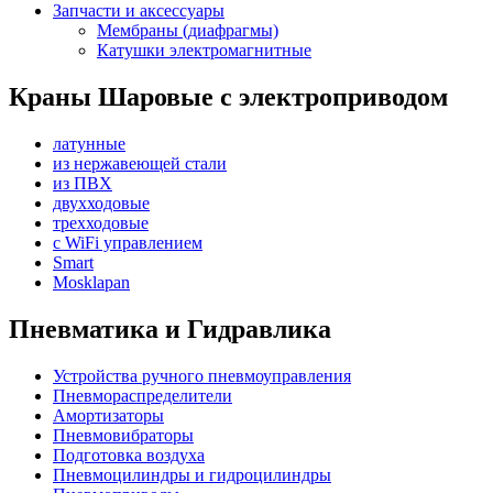
Запчасти и аксессуары
Мембраны (диафрагмы)
Катушки электромагнитные
Краны Шаровые с электроприводом
латунные
из нержавеющей стали
из ПВХ
двухходовые
трехходовые
с WiFi управлением
Smart
Mosklapan
Пневматика и Гидравлика
Устройства ручного пневмоуправления
Пневмораспределители
Амортизаторы
Пневмовибраторы
Подготовка воздуха
Пневмоцилиндры и гидроцилиндры