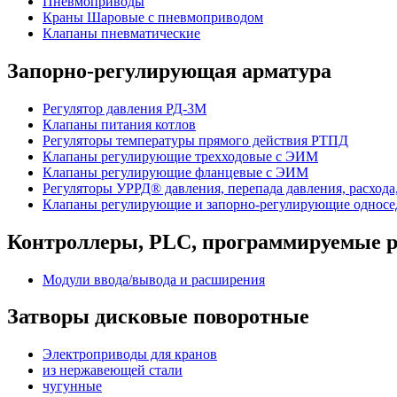
Пневмоприводы
Краны Шаровые с пневмоприводом
Клапаны пневматические
Запорно-регулирующая арматура
Регулятор давления РД-3М
Клапаны питания котлов
Регуляторы температуры прямого действия РТПД
Клапаны регулирующие трехходовые с ЭИМ
Клапаны регулирующие фланцевые с ЭИМ
Регуляторы УРРД® давления, перепада давления, расхода
Клапаны регулирующие и запорно-регулирующие однос
Контроллеры, PLС, программируемые р
Модули ввода/вывода и расширения
Затворы дисковые поворотные
Электроприводы для кранов
из нержавеющей стали
чугунные