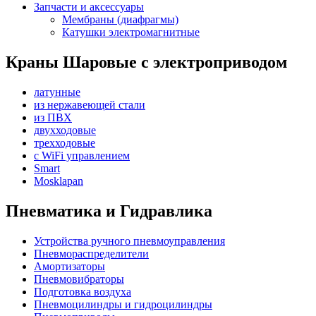
Запчасти и аксессуары
Мембраны (диафрагмы)
Катушки электромагнитные
Краны Шаровые с электроприводом
латунные
из нержавеющей стали
из ПВХ
двухходовые
трехходовые
с WiFi управлением
Smart
Mosklapan
Пневматика и Гидравлика
Устройства ручного пневмоуправления
Пневмораспределители
Амортизаторы
Пневмовибраторы
Подготовка воздуха
Пневмоцилиндры и гидроцилиндры