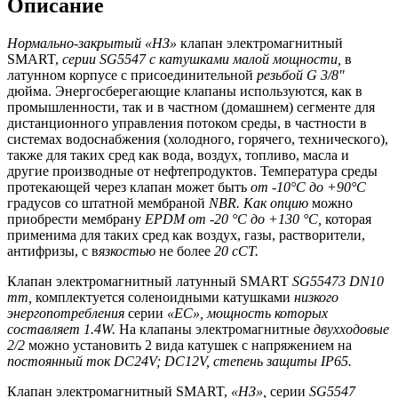
Описание
Нормально-закрытый «НЗ»
клапан электромагнитный
SMART,
серии
SG
5547 с катушками малой мощности,
в
латунном корпусе с присоединительной
резьбой
G
3/8"
дюйма. Энергосберегающие клапаны используются, как в
промышленности, так и в частном (домашнем) сегменте для
дистанционного управления потоком среды, в частности в
системах водоснабжения (холодного, горячего, технического),
также для таких сред как вода, воздух, топливо, масла и
другие производные от нефтепродуктов. Температура среды
протекающей через клапан может быть
от -10°С до +90°С
градусов со штатной мембраной
NBR
. Как опцию
можно
приобрести мембрану
EPDM
от -20 °С до +130 °С,
которая
применима для таких сред как воздух, газы, растворители,
антифризы, с в
язкостью
не более
20 сСТ.
Клапан электромагнитный латунный SMART
SG
55473
DN
10
mm
,
комплектуется соленоидными катушками
низкого
энергопотребления
серии
«
EC
», мощность которых
составляет 1.4
W
.
На клапаны электромагнитные
двухходовые
2/2
можно установить 2 вида катушек с напряжением на
постоянный ток
DC
24
V
;
DC
12
V
, степень защиты
IP
65.
Клапан электромагнитный SMART,
«НЗ»,
серии
SG
5547