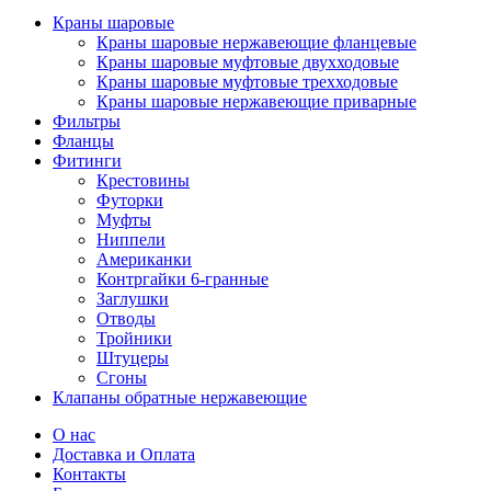
Краны шаровые
Краны шаровые нержавеющие фланцевые
Краны шаровые муфтовые двухходовые
Краны шаровые муфтовые трехходовые
Краны шаровые нержавеющие приварные
Фильтры
Фланцы
Фитинги
Крестовины
Футорки
Муфты
Ниппели
Американки
Контргайки 6-гранные
Заглушки
Отводы
Тройники
Штуцеры
Сгоны
Клапаны обратные нержавеющие
О нас
Доставка и Оплата
Контакты