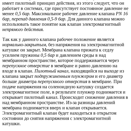
имеет пилотный принцип действия, из этого следует, что он
работает в системах, где присутствует постоянное давление не
менее
0,5 бар.
Максимальное рабочее давление клапана
PN
16
бар, перепад давления 0,5-9 бар
. Для данного клапана можно
использовать такое понятие как клапан электромагнитный
непрямого действия.
Так как у данного клапана рабочее положение является
нормально-закрытым
, без напряжения на электромагнитной
катушке он закрыт. Мембрана клапана прижата к седлу
усилием пружины
0,5 бар
и давлением среды в над
мембранном пространстве, которое поддерживается через
перепускное отверстие
в мембране и равно давлению на
входе в клапан.
Пилотный канал
, находящийся на выходе из
клапана закрыт
подпружиненным плунжером
и его диаметр
больше диаметра
перепускного отверстия
в мембране. При
подаче напряжения на соленоидную катушку создается
электромагнитное поле, в результате плунжер поднимается и
открывает пилотный канал. Происходит снижение давления в
над мембранном пространстве. Из-за разницы давлений
мембрана поднимается вверх и клапан открывается.
Электромагнитный клапан будет находиться в открытом
состоянии до снятия напряжения с электромагнитной
катушки.