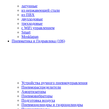
латунные
из нержавеющей стали
из ПВХ
двухходовые
трехходовые
с WiFi управлением
Smart
Mosklapan
Пневматика и Гидравлика (106)
Устройства ручного пневмоуправления
Пневмораспределители
Амортизаторы
Пневмовибраторы
Подготовка воздуха
Пневмоцилиндры и гидроцилиндры