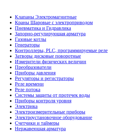
Клапаны Электромагнитные
Краны Шаровые с электроприводом
Пневматика и Гидравлика
Запорно-регулирующая арматура
Газовые котлы
Генераторы
Контроллеры, PLС, программируемые реле
Затворы дисковые поворотные
Измерители физических величин
Преобразователи
Приборы давления
Регуляторы и регистраторы
Реле времени
Реле потока
Системы защиты от протечек воды
Приборы контроля уровня
Электрика
Электроизмерительные приборы
Электроустановочное оборудование
Счетчики и таймеры
Нержавеющая арматура