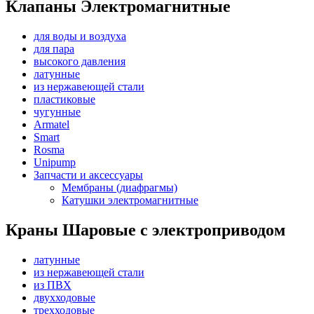
Клапаны Электромагнитные
для воды и воздуха
для пара
высокого давления
латунные
из нержавеющей стали
пластиковые
чугунные
Armatel
Smart
Rosma
Unipump
Запчасти и аксессуары
Мембраны (диафрагмы)
Катушки электромагнитные
Краны Шаровые с электроприводом
латунные
из нержавеющей стали
из ПВХ
двухходовые
трехходовые