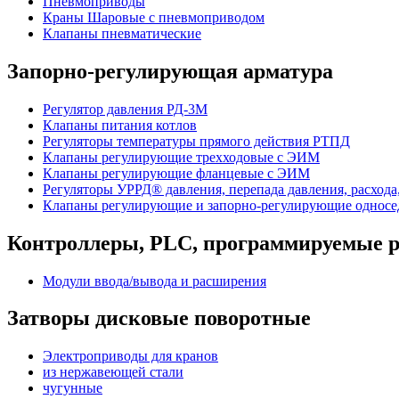
Пневмоприводы
Краны Шаровые с пневмоприводом
Клапаны пневматические
Запорно-регулирующая арматура
Регулятор давления РД-3М
Клапаны питания котлов
Регуляторы температуры прямого действия РТПД
Клапаны регулирующие трехходовые с ЭИМ
Клапаны регулирующие фланцевые с ЭИМ
Регуляторы УРРД® давления, перепада давления, расхода
Клапаны регулирующие и запорно-регулирующие однос
Контроллеры, PLС, программируемые р
Модули ввода/вывода и расширения
Затворы дисковые поворотные
Электроприводы для кранов
из нержавеющей стали
чугунные