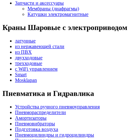
Запчасти и аксессуары
Мембраны (диафрагмы)
Катушки электромагнитные
Краны Шаровые с электроприводом
латунные
из нержавеющей стали
из ПВХ
двухходовые
трехходовые
с WiFi управлением
Smart
Mosklapan
Пневматика и Гидравлика
Устройства ручного пневмоуправления
Пневмораспределители
Амортизаторы
Пневмовибраторы
Подготовка воздуха
Пневмоцилиндры и гидроцилиндры