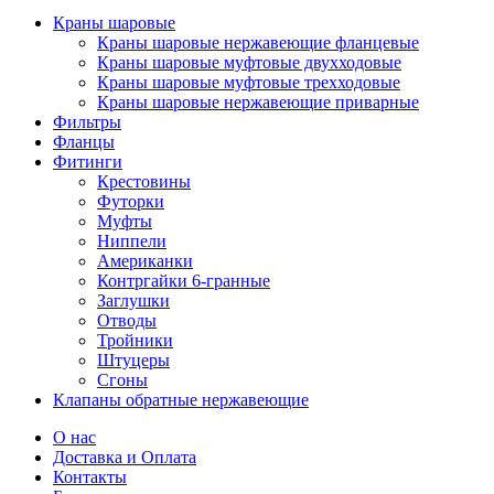
Краны шаровые
Краны шаровые нержавеющие фланцевые
Краны шаровые муфтовые двухходовые
Краны шаровые муфтовые трехходовые
Краны шаровые нержавеющие приварные
Фильтры
Фланцы
Фитинги
Крестовины
Футорки
Муфты
Ниппели
Американки
Контргайки 6-гранные
Заглушки
Отводы
Тройники
Штуцеры
Сгоны
Клапаны обратные нержавеющие
О нас
Доставка и Оплата
Контакты