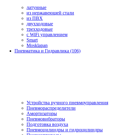
латунные
из нержавеющей стали
из ПВХ
двухходовые
трехходовые
с WiFi управлением
Smart
Mosklapan
Пневматика и Гидравлика (106)
Устройства ручного пневмоуправления
Пневмораспределители
Амортизаторы
Пневмовибраторы
Подготовка воздуха
Пневмоцилиндры и гидроцилиндры