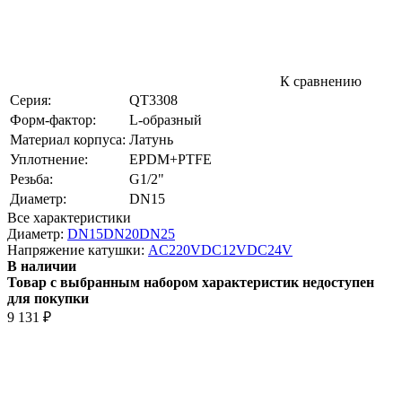
К сравнению
Серия:
QT3308
Форм-фактор:
L-образный
Материал корпуса:
Латунь
Уплотнение:
EPDM+PTFE
Резьба:
G1/2"
Диаметр:
DN15
Все характеристики
Диаметр:
DN15
DN20
DN25
Напряжение катушки:
AC220V
DC12V
DC24V
В наличии
Товар с выбранным набором характеристик недоступен
для покупки
9 131
₽