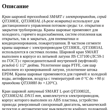
Описание
Кран шаровой трехходовой
SMART
с электроприводом
,
серий
QT
33083
L
,
QT
33083А
L
(
A
-реле возврата)
используют для
дистанционного управления потоком среды: т.е. открытия и
закрытия трубопровода
.
Краны шаровые применяют для
холодного, горячего водоснабжения, систем отопления как
открытых, так и закрытых, для пневматики и
кондиционирования, пожаротушения. В частном сегменте
краны шаровые с электроприводом QT33083L, QT33083АL
используются в системах полива. Шаровой кран SMART
выполнен в корпусе из литьевой латуни JIS C37100 (ЛС59-1
по ГОСТ) с присоединительной внутренней (муфтовой)
резьбой
G
1/2"
дюйма. Уплотнение шара PTFE, сам шар
выполнен из хромированной латуни, уплотнение штока
EPDM. Краны шаровые применяются для горячей и холодной
воды, антифризов, воздуха с температурой
от 0 °С до +90 (с
приводами QT3308H до +120°С).
Кран шаровой
латунный
SMART L-port
QT
330832
L
,
QT
330832А
L
DN
15
mm
,
комплектуется электроприводом,
корпус которого выполнен из ABS пластика, устройство
привода: реверсивный синхронный двигатель, механический
редуктор и автоматические выключатели крайних положений,