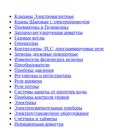
Клапаны Электромагнитные
Краны Шаровые с электроприводом
Пневматика и Гидравлика
Запорно-регулирующая арматура
Газовые котлы
Генераторы
Контроллеры, PLС, программируемые реле
Затворы дисковые поворотные
Измерители физических величин
Преобразователи
Приборы давления
Регуляторы и регистраторы
Реле времени
Реле потока
Системы защиты от протечек воды
Приборы контроля уровня
Электрика
Электроизмерительные приборы
Электроустановочное оборудование
Счетчики и таймеры
Нержавеющая арматура