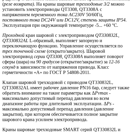
(
реле возврата)
. На краны шаровые
трехходовые 3/2
можно
установить электроприводы QT3308, QT3308А с
напряжением
переменного тока
AC
230
V
50/60Гц
,
постоянного тока
DC
24
V
или
DC
12
V
, степень защиты
IP
54.
Эксплуатация при окружающей температуре -5... +60 °С.
Проходной
кран шаровой с электроприводом
QT
330832
L
,
QT
330832А
L
L-образный, выполняет запорную и
переключающую функцию. Управление осуществляется по
трех точечной схеме
(открыто/закрыто). Шаровой
электропривод
серии
QT
3308,
QT
3308А
выполняет поворот
сферы (шара) на
90 градусов
(открытие/закрытие) за
12-16
секунд
в зависимости от напряжения привода. Класс
герметичности «А» по ГОСТ Р 54808-2011.
Клапан шаровой трехходовой с приводом QT330832L,
QT330832AL имеет рабочее давление PN16 бар, следует также
обратить внимание на такие параметры как
∆Pvmax
-
максимально допустимый перепад давления во всем
диапазоне работы при длительной эксплуатации.
∆Ps
-
максимально допустимый перепад давления (давление
закрытия), при котором обеспечивается полное закрытие
шарового крана усилием электропривода.
Краны шаровые трехходовые SMART серий QT330832L и