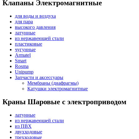
Клапаны Электромагнитные
для воды и воздуха
для пара
высокого давления
латунные
из нержавеющей стали
пластиковые
чугунные
Armatel
Smart
Rosma
Unipump
Запчасти и аксессуары
Мембраны (диафрагмы)
Катушки электромагнитные
Краны Шаровые с электроприводом
латунные
из нержавеющей стали
из ПВХ
двухходовые
трехходовые