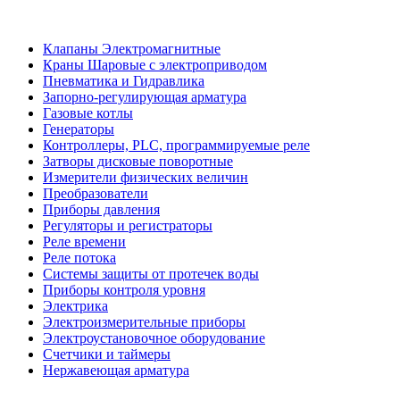
Клапаны Электромагнитные
Краны Шаровые с электроприводом
Пневматика и Гидравлика
Запорно-регулирующая арматура
Газовые котлы
Генераторы
Контроллеры, PLС, программируемые реле
Затворы дисковые поворотные
Измерители физических величин
Преобразователи
Приборы давления
Регуляторы и регистраторы
Реле времени
Реле потока
Системы защиты от протечек воды
Приборы контроля уровня
Электрика
Электроизмерительные приборы
Электроустановочное оборудование
Счетчики и таймеры
Нержавеющая арматура