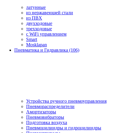
латунные
из нержавеющей стали
из ПВХ
двухходовые
трехходовые
с WiFi управлением
Smart
Mosklapan
Пневматика и Гидравлика (106)
Устройства ручного пневмоуправления
Пневмораспределители
Амортизаторы
Пневмовибраторы
Подготовка воздуха
Пневмоцилиндры и гидроцилиндры