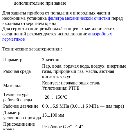
дополнительно при заказе
Для защиты прибора от попадания инородных частиц
необходима установка
фильтра механической очистки
перед
входным отверстием крана
Для герметизации резьбовых/фланцевых металлических
соединений рекомендуется использование
анаэробных
герметиков
Технические характеристики:
Параметр
Значение
Пар, вода, горячая вода, воздух, инертные
Рабочая среда
газы, природный газ, масла, азотная
кислота, уксус
Корпуса: нержавеющая сталь
Материал
Уплотнения: PTFE
Температура
−20...+150°C
рабочей среды
Рабочее давление
0,0…6,9 МПа (0,0…1,6 МПа — для пара)
Диаметр
15...100 мм
условного прохода
Присоединение
Резьбовое G½"...G4"
крана