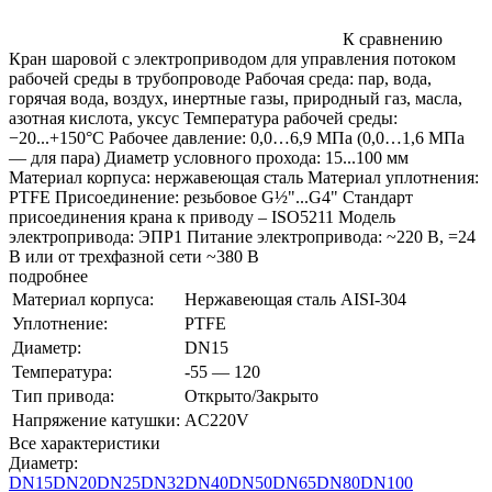
К сравнению
Кран шаровой с электроприводом для управления потоком
рабочей среды в трубопроводе Рабочая среда: пар, вода,
горячая вода, воздух, инертные газы, природный газ, масла,
азотная кислота, уксус Температура рабочей среды:
−20...+150°С Рабочее давление: 0,0…6,9 МПа (0,0…1,6 МПа
— для пара) Диаметр условного прохода: 15...100 мм
Материал корпуса: нержавеющая сталь Материал уплотнения:
PTFE Присоединение: резьбовое G½"...G4" Стандарт
присоединения крана к приводу – ISO5211 Модель
электропривода: ЭПР1 Питание электропривода: ~220 В, =24
В или от трехфазной сети ~380 В
подробнее
Материал корпуса:
Нержавеющая сталь AISI-304
Уплотнение:
PTFE
Диаметр:
DN15
Температура:
-55 — 120
Тип привода:
Открыто/Закрыто
Напряжение катушки:
AC220V
Все характеристики
Диаметр:
DN15
DN20
DN25
DN32
DN40
DN50
DN65
DN80
DN100