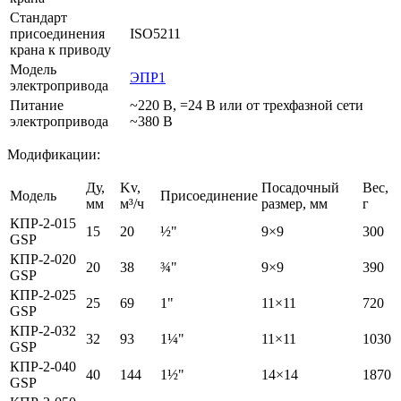
Стандарт
присоединения
ISO5211
крана к приводу
Модель
ЭПР1
электропривода
Питание
~220 В, =24 В или от трехфазной сети
электропривода
~380 В
Модификации:
Ду,
Kv,
Посадочный
Вес,
Модель
Присоединение
мм
м³/ч
размер, мм
г
КПР-2-015
15
20
½"
9×9
300
GSP
КПР-2-020
20
38
¾"
9×9
390
GSP
КПР-2-025
25
69
1"
11×11
720
GSP
КПР-2-032
32
93
1¼"
11×11
1030
GSP
КПР-2-040
40
144
1½"
14×14
1870
GSP