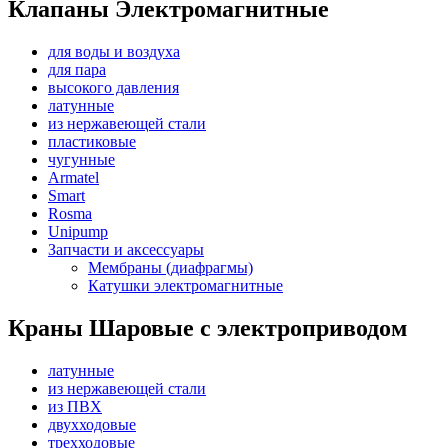
Клапаны Электромагнитные
для воды и воздуха
для пара
высокого давления
латунные
из нержавеющей стали
пластиковые
чугунные
Armatel
Smart
Rosma
Unipump
Запчасти и аксессуары
Мембраны (диафрагмы)
Катушки электромагнитные
Краны Шаровые с электроприводом
латунные
из нержавеющей стали
из ПВХ
двухходовые
трехходовые