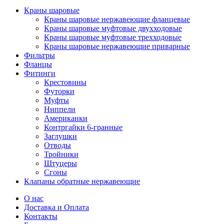
Краны шаровые
Краны шаровые нержавеющие фланцевые
Краны шаровые муфтовые двухходовые
Краны шаровые муфтовые трехходовые
Краны шаровые нержавеющие приварные
Фильтры
Фланцы
Фитинги
Крестовины
Футорки
Муфты
Ниппели
Американки
Контргайки 6-гранные
Заглушки
Отводы
Тройники
Штуцеры
Сгоны
Клапаны обратные нержавеющие
О нас
Доставка и Оплата
Контакты