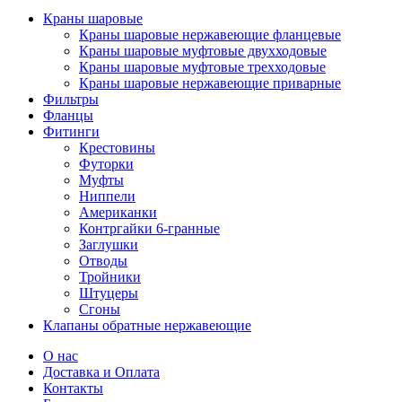
Краны шаровые
Краны шаровые нержавеющие фланцевые
Краны шаровые муфтовые двухходовые
Краны шаровые муфтовые трехходовые
Краны шаровые нержавеющие приварные
Фильтры
Фланцы
Фитинги
Крестовины
Футорки
Муфты
Ниппели
Американки
Контргайки 6-гранные
Заглушки
Отводы
Тройники
Штуцеры
Сгоны
Клапаны обратные нержавеющие
О нас
Доставка и Оплата
Контакты