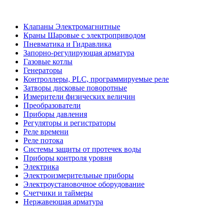
Клапаны Электромагнитные
Краны Шаровые с электроприводом
Пневматика и Гидравлика
Запорно-регулирующая арматура
Газовые котлы
Генераторы
Контроллеры, PLС, программируемые реле
Затворы дисковые поворотные
Измерители физических величин
Преобразователи
Приборы давления
Регуляторы и регистраторы
Реле времени
Реле потока
Системы защиты от протечек воды
Приборы контроля уровня
Электрика
Электроизмерительные приборы
Электроустановочное оборудование
Счетчики и таймеры
Нержавеющая арматура