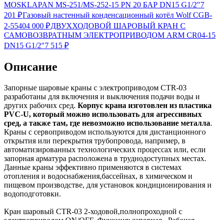
MOSKLAPAN MS-251/MS-252-15 PN 20 БАР DN15 G1/2"
7
201
₽
Газовый настенный конденсационный котёл Wolf CGB-
2-55
404 000
₽
ДВУХХОДОВОЙ ШАРОВЫЙ КРАН С
САМОВОЗВРАТНЫМ ЭЛЕКТРОПРИВОДОМ ARM CR04-15
DN15 G1/2"
7 515
₽
Описание
Запорные шаровые краны с электроприводом CTR-03
разработаны для включения и выключения подачи воды и
других рабочих сред.
Корпус крана изготовлен из пластика
PVC-U, который можно использовать для агрессивных
сред, а также там, где невозможно использование металла
.
Краны с сервоприводом используются для дистанционного
открытия или перекрытия трубопровода, например, в
автоматизированных технологических процессах или, если
запорная арматура расположена в труднодоступных местах.
Данные краны эффективно применяются в системах
отопления и водоснабжения,бассейнах, в химическом и
пищевом производстве, для установок кондиционирования и
водоподготовки.
Кран шаровый CTR-03 2-ходовой,полнопроходной с