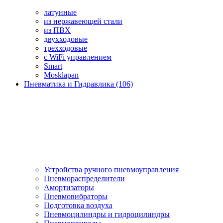
латунные
из нержавеющей стали
из ПВХ
двухходовые
трехходовые
с WiFi управлением
Smart
Mosklapan
Пневматика и Гидравлика (106)
Устройства ручного пневмоуправления
Пневмораспределители
Амортизаторы
Пневмовибраторы
Подготовка воздуха
Пневмоцилиндры и гидроцилиндры