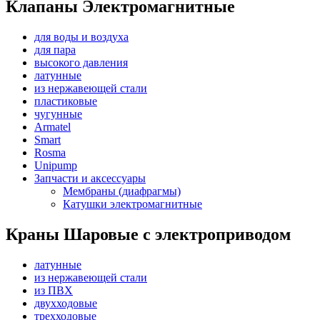
Клапаны Электромагнитные
для воды и воздуха
для пара
высокого давления
латунные
из нержавеющей стали
пластиковые
чугунные
Armatel
Smart
Rosma
Unipump
Запчасти и аксессуары
Мембраны (диафрагмы)
Катушки электромагнитные
Краны Шаровые с электроприводом
латунные
из нержавеющей стали
из ПВХ
двухходовые
трехходовые