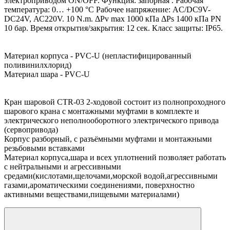
электроприводом ON/OFF. Функция: запорная . Рабочая
температура: 0… +100 °С Рабочее напряжение: AC/DC9V-
DC24V, АС220V. 10 N.m. ΔPv max 1000 кПа ΔPs 1400 кПа PN
10 бар. Время открытия/закрытия: 12 сек. Класс защиты: IP65.
Материал корпуса - PVC-U (непластифицированный
поливинилхлорид)
Материал шара - PVC-U
Кран шаровой CTR-03 2-ходовой состоит из полнопроходного
шарового крана с монтажными муфтами в комплекте и
электрического неполнооборотного электрического привода
(сервопривода)
Корпус разборный, с разъёмными муфтами и монтажными
резьбовыми вставками
Материал корпуса,шара и всех уплотнений позволяет работать
с нейтральными и агрессивными
средами(кислотами,щелочами,морской водой,агрессивными
газами,ароматическими соединениями, поверхностно
активными веществами,пищевыми материалами)