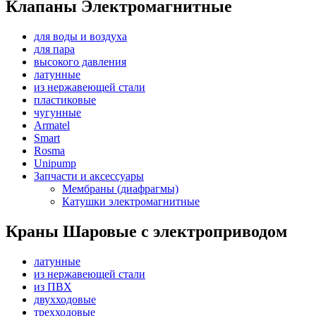
Клапаны Электромагнитные
для воды и воздуха
для пара
высокого давления
латунные
из нержавеющей стали
пластиковые
чугунные
Armatel
Smart
Rosma
Unipump
Запчасти и аксессуары
Мембраны (диафрагмы)
Катушки электромагнитные
Краны Шаровые с электроприводом
латунные
из нержавеющей стали
из ПВХ
двухходовые
трехходовые