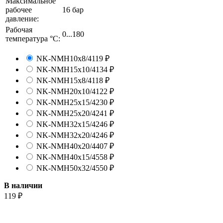
Максимальное
рабочее
16 бар
давление:
Рабочая
0...180
температура °С:
NK-NMH10x8/4
119
₽
NK-NMH15x10/4
134
₽
NK-NMH15x8/4
118
₽
NK-NMH20x10/4
122
₽
NK-NMH25x15/4
230
₽
NK-NMH25x20/4
241
₽
NK-NMH32x15/4
246
₽
NK-NMH32x20/4
246
₽
NK-NMH40х20/4
407
₽
NK-NMH40x15/4
558
₽
NK-NMH50x32/4
550
₽
В наличии
119
₽