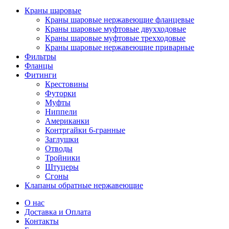
Краны шаровые
Краны шаровые нержавеющие фланцевые
Краны шаровые муфтовые двухходовые
Краны шаровые муфтовые трехходовые
Краны шаровые нержавеющие приварные
Фильтры
Фланцы
Фитинги
Крестовины
Футорки
Муфты
Ниппели
Американки
Контргайки 6-гранные
Заглушки
Отводы
Тройники
Штуцеры
Сгоны
Клапаны обратные нержавеющие
О нас
Доставка и Оплата
Контакты