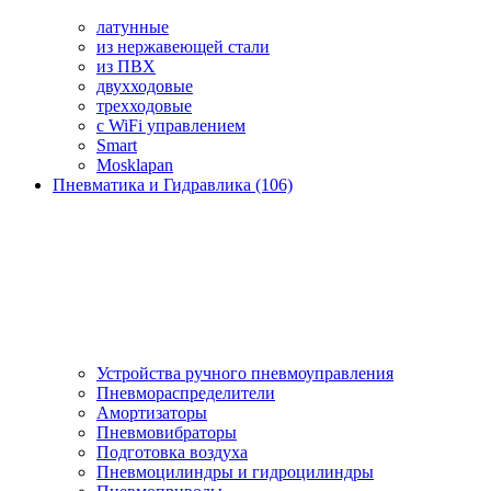
латунные
из нержавеющей стали
из ПВХ
двухходовые
трехходовые
с WiFi управлением
Smart
Mosklapan
Пневматика и Гидравлика (106)
Устройства ручного пневмоуправления
Пневмораспределители
Амортизаторы
Пневмовибраторы
Подготовка воздуха
Пневмоцилиндры и гидроцилиндры