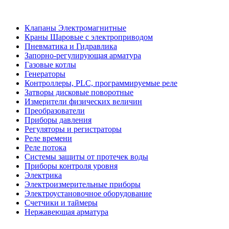
Клапаны Электромагнитные
Краны Шаровые с электроприводом
Пневматика и Гидравлика
Запорно-регулирующая арматура
Газовые котлы
Генераторы
Контроллеры, PLС, программируемые реле
Затворы дисковые поворотные
Измерители физических величин
Преобразователи
Приборы давления
Регуляторы и регистраторы
Реле времени
Реле потока
Системы защиты от протечек воды
Приборы контроля уровня
Электрика
Электроизмерительные приборы
Электроустановочное оборудование
Счетчики и таймеры
Нержавеющая арматура