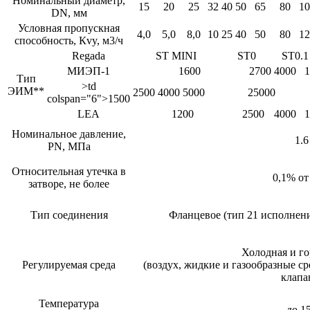
Номинальный диаметр,
15
20
25
32
40
50
65
80
10
DN, мм
Условная пропускная
4,0
5,0
8,0
10
25
40
50
80
12
способность, Кvy, м3/ч
Regada
ST MINI
ST0
ST0.1
МИЭП-1
1600
2700
4000
1
Тип
>td
ЭИМ**
2500
4000
5000
25000
colspan="6">1500
LEA
1200
2500
4000
1
Номинальное давление,
1.6
PN, МПа
Относительная утечка в
0,1% от
затворе, не более
Тип соединения
Фланцевое (тип 21 исполнен
Холодная и го
Регулируемая среда
(воздух, жидкие и газообразные с
клапа
Температура
до 1