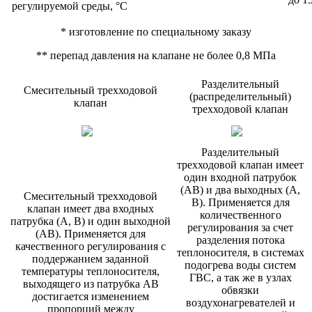
регулируемой среды, °С
* из­го­тов­ле­ние по спе­ци­аль­но­му за­казу
** пе­репад дав­ле­ния на кла­пане не бо­лее 0,8 МПа
Разделительный
Смесительный трехходовой
(распределительный)
клапан
трехходовой клапан
Разделительный
трехходовой клапан имеет
один входной патрубок
(АВ) и два выходных (А,
Смесительный трехходовой
В). Применяется для
клапан имеет два входных
количественного
патрубка (А, В) и один выходной
регулирования за счет
(АВ). Применяется для
разделения потока
качественного регулирования с
теплоносителя, в системах
поддержанием заданной
подогрева воды систем
температуры теплоносителя,
ГВС, а так же в узлах
выходящего из патрубка АВ
обвязки
достигается изменением
воздухонагревателей и
пропорций между