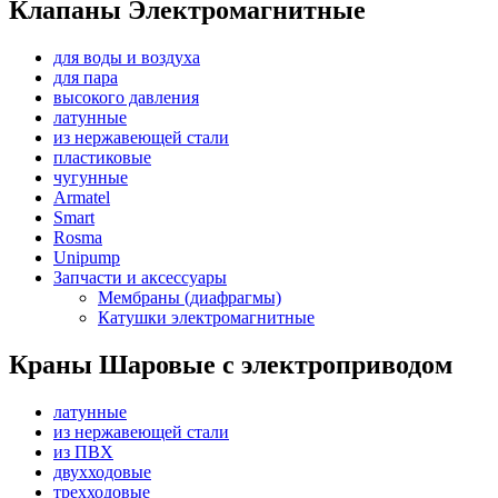
Клапаны Электромагнитные
для воды и воздуха
для пара
высокого давления
латунные
из нержавеющей стали
пластиковые
чугунные
Armatel
Smart
Rosma
Unipump
Запчасти и аксессуары
Мембраны (диафрагмы)
Катушки электромагнитные
Краны Шаровые с электроприводом
латунные
из нержавеющей стали
из ПВХ
двухходовые
трехходовые