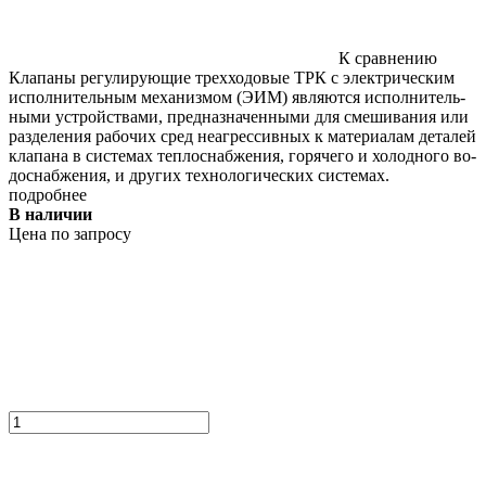
К сравнению
Кла­паны ре­гули­ру­ющие трех­хо­довые ТРК с элек­три­чес­ким
ис­полни­тель­ным ме­ханиз­мом (Э­ИМ) яв­ля­ют­ся ис­полни­тель­
ны­ми ус­трой­ства­ми, пред­назна­чен­ны­ми для сме­шива­ния или
раз­де­ления ра­бочих сред не­аг­рессив­ных к ма­тери­алам де­талей
кла­пана в сис­те­мах теп­лоснаб­же­ния, го­ряче­го и хо­лод­но­го во­
дос­набже­ния, и дру­гих тех­но­логи­чес­ких сис­те­мах.
подробнее
В наличии
Цена по запросу