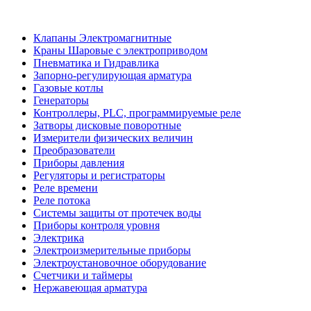
Клапаны Электромагнитные
Краны Шаровые с электроприводом
Пневматика и Гидравлика
Запорно-регулирующая арматура
Газовые котлы
Генераторы
Контроллеры, PLС, программируемые реле
Затворы дисковые поворотные
Измерители физических величин
Преобразователи
Приборы давления
Регуляторы и регистраторы
Реле времени
Реле потока
Системы защиты от протечек воды
Приборы контроля уровня
Электрика
Электроизмерительные приборы
Электроустановочное оборудование
Счетчики и таймеры
Нержавеющая арматура