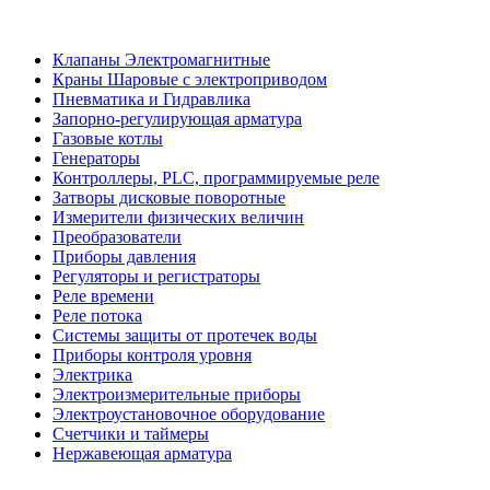
Клапаны Электромагнитные
Краны Шаровые с электроприводом
Пневматика и Гидравлика
Запорно-регулирующая арматура
Газовые котлы
Генераторы
Контроллеры, PLС, программируемые реле
Затворы дисковые поворотные
Измерители физических величин
Преобразователи
Приборы давления
Регуляторы и регистраторы
Реле времени
Реле потока
Системы защиты от протечек воды
Приборы контроля уровня
Электрика
Электроизмерительные приборы
Электроустановочное оборудование
Счетчики и таймеры
Нержавеющая арматура