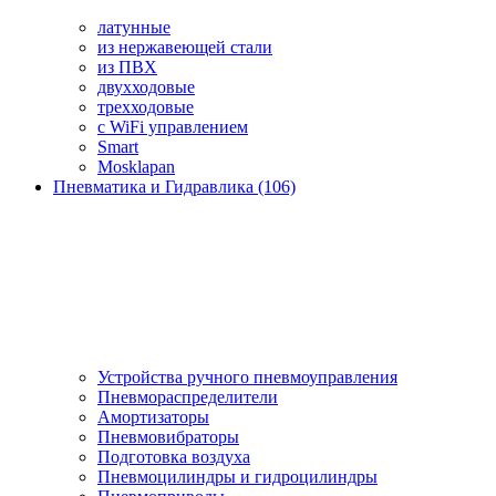
латунные
из нержавеющей стали
из ПВХ
двухходовые
трехходовые
с WiFi управлением
Smart
Mosklapan
Пневматика и Гидравлика (106)
Устройства ручного пневмоуправления
Пневмораспределители
Амортизаторы
Пневмовибраторы
Подготовка воздуха
Пневмоцилиндры и гидроцилиндры