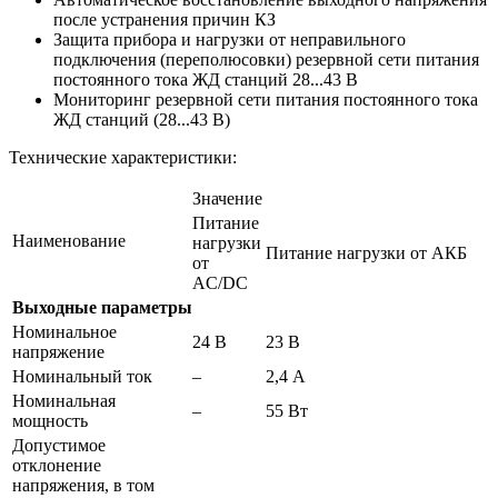
после устранения причин КЗ
Защита прибора и нагрузки от неправильного
подключения (переполюсовки) резервной сети питания
постоянного тока ЖД станций 28...43 В
Мониторинг резервной сети питания постоянного тока
ЖД станций (28...43 В)
Технические характеристики:
Значение
Питание
Наименование
нагрузки
Питание нагрузки от АКБ
от
AC/DC
Выходные параметры
Номинальное
24 В
23 В
напряжение
Номинальный ток
–
2,4 А
Номинальная
–
55 Вт
мощность
Допустимое
отклонение
напряжения, в том