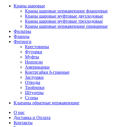
Краны шаровые
Краны шаровые нержавеющие фланцевые
Краны шаровые муфтовые двухходовые
Краны шаровые муфтовые трехходовые
Краны шаровые нержавеющие приварные
Фильтры
Фланцы
Фитинги
Крестовины
Футорки
Муфты
Ниппели
Американки
Контргайки 6-гранные
Заглушки
Отводы
Тройники
Штуцеры
Сгоны
Клапаны обратные нержавеющие
О нас
Доставка и Оплата
Контакты