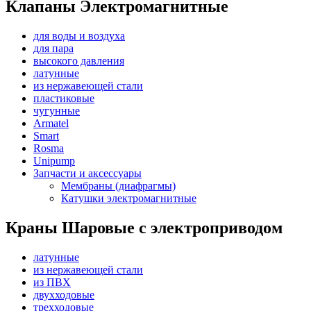
Клапаны Электромагнитные
для воды и воздуха
для пара
высокого давления
латунные
из нержавеющей стали
пластиковые
чугунные
Armatel
Smart
Rosma
Unipump
Запчасти и аксессуары
Мембраны (диафрагмы)
Катушки электромагнитные
Краны Шаровые с электроприводом
латунные
из нержавеющей стали
из ПВХ
двухходовые
трехходовые