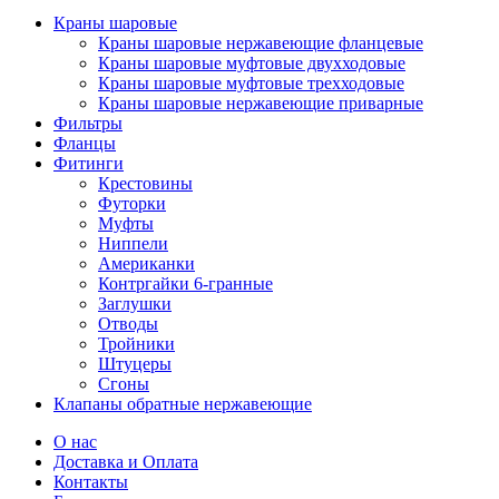
Краны шаровые
Краны шаровые нержавеющие фланцевые
Краны шаровые муфтовые двухходовые
Краны шаровые муфтовые трехходовые
Краны шаровые нержавеющие приварные
Фильтры
Фланцы
Фитинги
Крестовины
Футорки
Муфты
Ниппели
Американки
Контргайки 6-гранные
Заглушки
Отводы
Тройники
Штуцеры
Сгоны
Клапаны обратные нержавеющие
О нас
Доставка и Оплата
Контакты