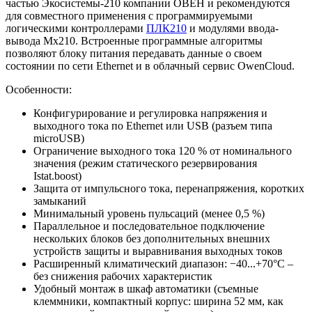
частью Экосистемы-210 компании ОВЕН и рекомендуются
для совместного применения с программируемыми
логическими контроллерами
ПЛК210
и модулями ввода-
вывода Мх210. Встроенные программные алгоритмы
позволяют блоку питания передавать данные о своем
состоянии по сети Ethernet и в облачный сервис OwenCloud.
Особенности:
Конфигурирование и регулировка напряжения и
выходного тока по Ethernet или USB (разъем типа
microUSB)
Ограничение выходного тока 120 % от номинального
значения (режим статического резервирования
Istat.boost)
Защита от импульсного тока, перенапряжения, коротких
замыканий
Минимальный уровень пульсаций (менее 0,5 %)
Параллельное и последовательное подключение
нескольких блоков без дополнительных внешних
устройств защиты и выравнивания выходных токов
Расширенный климатический диапазон: −40...+70°С –
без снижения рабочих характеристик
Удобный монтаж в шкаф автоматики (съемные
клеммники, компактный корпус: ширина 52 мм, как