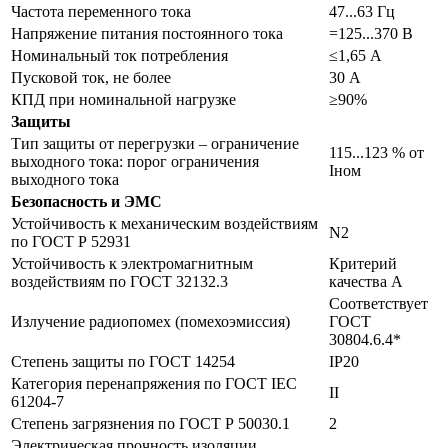
Частота переменного тока
47...63 Гц
Напряжение питания постоянного тока
=125...370 В
Номинальный ток потребления
≤1,65 А
Пусковой ток, не более
30 А
КПД при номинальной нагрузке
≥90%
Защиты
Тип защиты от перегрузки – ограничение
115...123 % от
выходного тока: порог ограничения
Iном
выходного тока
Безопасность и ЭМС
Устойчивость к механическим воздействиям
N2
по ГОСТ Р 52931
Устойчивость к электромагнитным
Критерий
воздействиям по ГОСТ 32132.3
качества А
Соответствует
Излучение радиопомех (помехоэмиссия)
ГОСТ
30804.6.4*
Степень защиты по ГОСТ 14254
IP20
Категория перенапряжения по ГОСТ IEC
II
61204-7
Степень загрязнения по ГОСТ Р 50030.1
2
Электрическая прочность изоляции