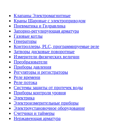
Клапаны Электромагнитные
Краны Шаровые с электроприводом
Пневматика и Гидравлика
Запорно-регулирующая арматура
Газовые котлы
Генераторы
Контроллеры, PLС, программируемые реле
Затворы дисковые поворотные
Измерители физических величин
Преобразователи
Приборы давления
Регуляторы и регистраторы
Реле времени
Реле потока
Системы защиты от протечек воды
Приборы контроля уровня
Электрика
Электроизмерительные приборы
Электроустановочное оборудование
Счетчики и таймеры
Нержавеющая арматура