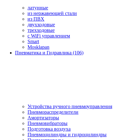
латунные
из нержавеющей стали
из ПВХ
двухходовые
трехходовые
с WiFi управлением
Smart
Mosklapan
Пневматика и Гидравлика (106)
Устройства ручного пневмоуправления
Пневмораспределители
Амортизаторы
Пневмовибраторы
Подготовка воздуха
Пневмоцилиндры и гидроцилиндры