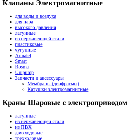
Клапаны Электромагнитные
для воды и воздуха
для пара
высокого давления
латунные
из нержавеющей стали
пластиковые
чугунные
Armatel
Smart
Rosma
Unipump
Запчасти и аксессуары
Мембраны (диафрагмы)
Катушки электромагнитные
Краны Шаровые с электроприводом
латунные
из нержавеющей стали
из ПВХ
двухходовые
трехходовые