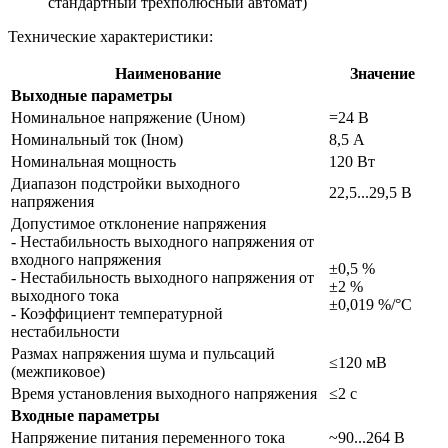
стандартный трехполюсный автомат)
Технические характеристики:
Наименование
Значение
Выходные параметры
Номинальное напряжение (Uном)
=24 В
Номинальный ток (Iном)
8,5 А
Номинальная мощность
120 Вт
Диапазон подстройки выходного
22,5...29,5 В
напряжения
Допустимое отклонение напряжения
- Нестабильность выходного напряжения от
входного напряжения
±0,5 %
- Нестабильность выходного напряжения от
±2 %
выходного тока
±0,019 %/°С
- Коэффициент температурной
нестабильности
Размах напряжения шума и пульсаций
≤120 мВ
(межпиковое)
Время установления выходного напряжения
≤2 с
Входные параметры
Напряжение питания переменного тока
~90...264 В