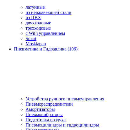
латунные
из нержавеющей стали
из ПВХ
двухходовые
трехходовые
с WiFi управлением
Smart
Mosklapan
Пневматика и Гидравлика (106)
Устройства ручного пневмоуправления
Пневмораспределители
Амортизаторы
Пневмовибраторы
Подготовка воздуха
Пневмоцилиндры и гидроцилиндры