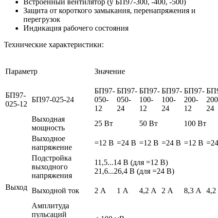
Встроенный вентилятор (у БП97-300, -400, -500)
Защита от короткого замыкания, перенапряжения и
перегрузок
Индикация рабочего состояния
Технические характеристики:
Параметр
Значение
БП97-
БП97-
БП97-
БП97-
БП97-
БП
БП97-
БП97-025-24
050-
050-
100-
100-
200-
200
025-12
12
24
12
24
12
24
Выходная
25 Вт
50 Вт
100 Вт
мощность
Выходное
=12 В
=24 В
=12 В
=24 В
=12 В
=24
напряжение
Подстройка
11,5...14 В (для =12 В)
выходного
21,6...26,4 В (для =24 В)
напряжения
Выход
Выходной ток
2 А
1 А
4,2 А
2 А
8,3 А
4,2
Амплитуда
пульсаций