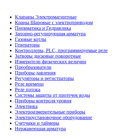
Клапаны Электромагнитные
Краны Шаровые с электроприводом
Пневматика и Гидравлика
Запорно-регулирующая арматура
Газовые котлы
Генераторы
Контроллеры, PLС, программируемые реле
Затворы дисковые поворотные
Измерители физических величин
Преобразователи
Приборы давления
Регуляторы и регистраторы
Реле времени
Реле потока
Системы защиты от протечек воды
Приборы контроля уровня
Электрика
Электроизмерительные приборы
Электроустановочное оборудование
Счетчики и таймеры
Нержавеющая арматура