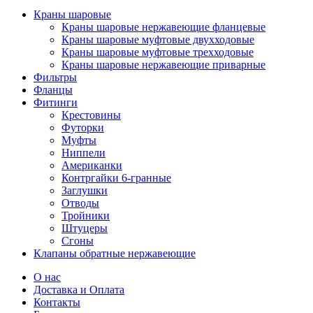
Краны шаровые
Краны шаровые нержавеющие фланцевые
Краны шаровые муфтовые двухходовые
Краны шаровые муфтовые трехходовые
Краны шаровые нержавеющие приварные
Фильтры
Фланцы
Фитинги
Крестовины
Футорки
Муфты
Ниппели
Американки
Контргайки 6-гранные
Заглушки
Отводы
Тройники
Штуцеры
Сгоны
Клапаны обратные нержавеющие
О нас
Доставка и Оплата
Контакты