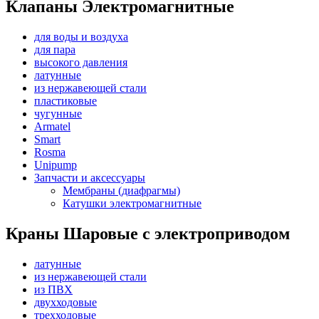
Клапаны Электромагнитные
для воды и воздуха
для пара
высокого давления
латунные
из нержавеющей стали
пластиковые
чугунные
Armatel
Smart
Rosma
Unipump
Запчасти и аксессуары
Мембраны (диафрагмы)
Катушки электромагнитные
Краны Шаровые с электроприводом
латунные
из нержавеющей стали
из ПВХ
двухходовые
трехходовые