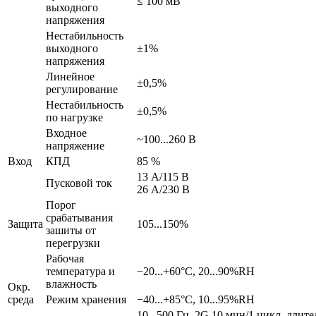
≤ 100 мВ
выходного
напряжения
Нестабильность
выходного
±1%
напряжения
Линейное
±0,5%
регулирование
Нестабильность
±0,5%
по нагрузке
Входное
~100...260 В
напряжение
Вход
КПД
85 %
13 А/115 В
Пусковой ток
26 А/230 В
Порог
срабатывания
Защита
105...150%
зашиты от
перегрузки
Рабочая
температура и
−20...+60°С, 20...90%RH
влажность
Окр.
среда
Режим хранения
−40...+85°С, 10...95%RH
10...500 Гц, 2G 10 мин/1 цикл, длите