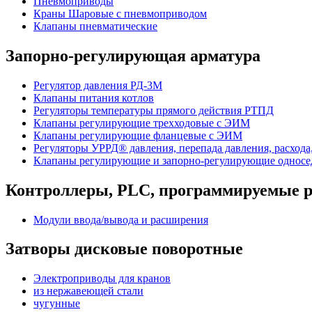
Пневмоприводы
Краны Шаровые с пневмоприводом
Клапаны пневматические
Запорно-регулирующая арматура
Регулятор давления РД-3М
Клапаны питания котлов
Регуляторы температуры прямого действия РТПД
Клапаны регулирующие трехходовые с ЭИМ
Клапаны регулирующие фланцевые с ЭИМ
Регуляторы УРРД® давления, перепада давления, расхода
Клапаны регулирующие и запорно-регулирующие однос
Контроллеры, PLС, программируемые р
Модули ввода/вывода и расширения
Затворы дисковые поворотные
Электроприводы для кранов
из нержавеющей стали
чугунные