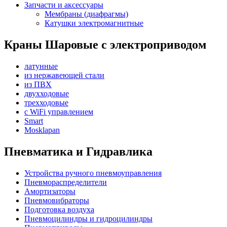
Запчасти и аксессуары
Мембраны (диафрагмы)
Катушки электромагнитные
Краны Шаровые с электроприводом
латунные
из нержавеющей стали
из ПВХ
двухходовые
трехходовые
с WiFi управлением
Smart
Mosklapan
Пневматика и Гидравлика
Устройства ручного пневмоуправления
Пневмораспределители
Амортизаторы
Пневмовибраторы
Подготовка воздуха
Пневмоцилиндры и гидроцилиндры