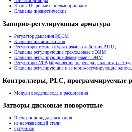
Пневмоприводы
Краны Шаровые с пневмоприводом
Клапаны пневматические
Запорно-регулирующая арматура
Регулятор давления РД-3М
Клапаны питания котлов
Регуляторы температуры прямого действия РТПД
Клапаны регулирующие трехходовые с ЭИМ
Клапаны регулирующие фланцевые с ЭИМ
Регуляторы УРРД® давления, перепада давления, расхода
Клапаны регулирующие и запорно-регулирующие однос
Контроллеры, PLС, программируемые р
Модули ввода/вывода и расширения
Затворы дисковые поворотные
Электроприводы для кранов
из нержавеющей стали
чугунные