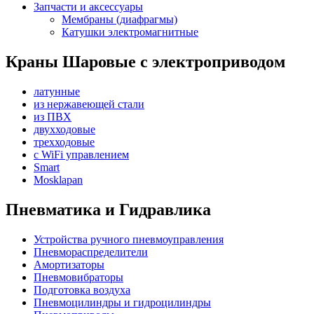
Запчасти и аксессуары
Мембраны (диафрагмы)
Катушки электромагнитные
Краны Шаровые с электроприводом
латунные
из нержавеющей стали
из ПВХ
двухходовые
трехходовые
с WiFi управлением
Smart
Mosklapan
Пневматика и Гидравлика
Устройства ручного пневмоуправления
Пневмораспределители
Амортизаторы
Пневмовибраторы
Подготовка воздуха
Пневмоцилиндры и гидроцилиндры